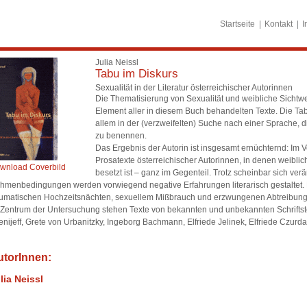
Startseite
Kontakt
I
Julia Neissl
Tabu im Diskurs
Sexualität in der Literatur österreichischer Autorinnen
Die Thematisierung von Sexualität und weibliche Sichtw
Element aller in diesem Buch behandelten Texte. Die Tabu
allem in der (verzweifelten) Suche nach einer Sprache, 
zu benennen.
Das Ergebnis der Autorin ist insgesamt ernüchternd: Im 
Prosatexte österreichischer Autorinnen, in denen weiblich
wnload Coverbild
besetzt ist – ganz im Gegenteil. Trotz scheinbar sich ver
hmenbedingungen werden vorwiegend negative Erfahrungen literarisch gestaltet.
aumatischen Hochzeitsnächten, sexuellem Mißbrauch und erzwungenen Abtreibung
 Zentrum der Untersuchung stehen Texte von bekannten und unbekannten Schriftste
enijeff, Grete von Urbanitzky, Ingeborg Bachmann, Elfriede Jelinek, Elfriede Czurda,
utorInnen:
lia Neissl