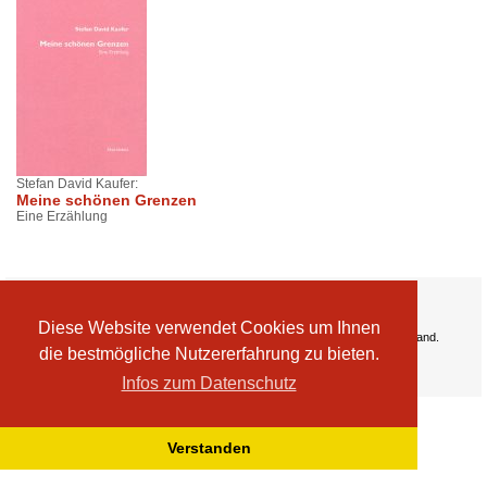
Stefan David Kaufer:
Meine schönen Grenzen
Eine Erzählung
Ihre Vorteile:
Versandkosten
Diese Website verwendet Cookies um Ihnen
Wir liefern kostenlos ab EUR 50,- Bestellwert nach Österreich und Deutschland.
die bestmögliche Nutzererfahrung zu bieten.
Zahlungsarten
Wir akzeptieren Kreditkarte, PayPal, Sofortüberweisung
Infos zum Datenschutz
Verstanden