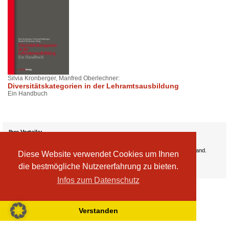
Silvia Kronberger, Manfred Oberlechner:
Diversitätskategorien in der Lehramtsausbildung
Ein Handbuch
Ihre Vorteile:
Versandkosten
Wir liefern kostenlos ab EUR 50,- Bestellwert nach Österreich und Deutschland.
Diese Website verwendet Cookies um Ihnen
Zahlungsarten
die bestmögliche Nutzererfahrung zu bieten.
Wir akzeptieren Kreditkarte, PayPal, Sofortüberweisung
Infos zum Datenschutz
Verstanden