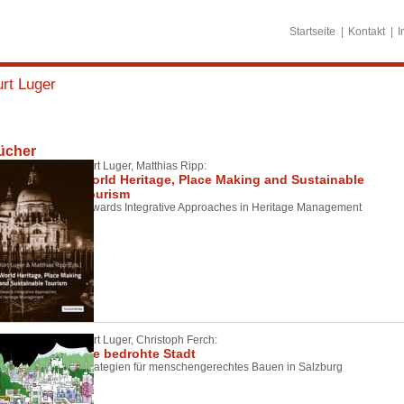
Startseite
Kontakt
I
rt Luger
ücher
Kurt Luger, Matthias Ripp:
World Heritage, Place Making and Sustainable
Tourism
Towards Integrative Approaches in Heritage Management
Kurt Luger, Christoph Ferch:
Die bedrohte Stadt
Strategien für menschengerechtes Bauen in Salzburg