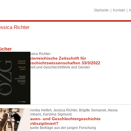
Startseite
Kontakt
I
ssica Richter
ücher
Jessica Richter:
Österreichische Zeitschrift für
Geschichtswissenschaften 33/3/2022
Arbeit und Geschlecht/Work and Gender
Veronika Helfert, Jessica Richter, Brigitte Semanek, Alexia
Bumbaris, Karolina Sigmund:
Frauen- und Geschlechtergeschichte
un/diszipliniert?
Aktuelle Beiträge aus der jungen Forschung