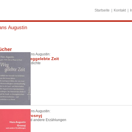
Startseite
Kontakt
I
ans Augustin
ücher
Hans Augustin:
Weggelebte Zeit
Gedichte
Hans Augustin:
Grosnyj
und andere Erzählungen