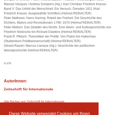
Manuel Vázquez / Andrea Schäpers (Hg.): Karl Christian Friedrich Krause:
Band V: Das Urbild der Menschheit. Ein Versuch, Dresden 1811 (Karl
Friedrich Krause. Ausgewählte Schriften) (Helmut REINALTER)
Peter Mathews: Harro Harring. Rebell der Freiheit. Die Geschichte des
Dichters, Malers und Revolutionärs 1798–1870 (Helmut REINALTER)
Peter Watson: Das Zeitalter des Nichts. Eine Ideen- und Kulturgeschichte von
Friedrich Nietzsche bis Richard Dawkins (Helmut REINALTER)
Frank R. Pfetsch: Theoretiker der Politik. Von Platon bis Habermas
(Studienkurs Politikwissenschaft) (Helmut REINALTER)
Gérard Raulet / Marcus Llanque (Hg.): Geschichte der politischen
Ideengeschichte (Helmut REINALTER)
u.v.m.
AutorInnen:
Zeitschrift für Internationale
Alle Bücher von Zeitschrift für Internationale
Diese Website verwendet Cookies um Ihnen