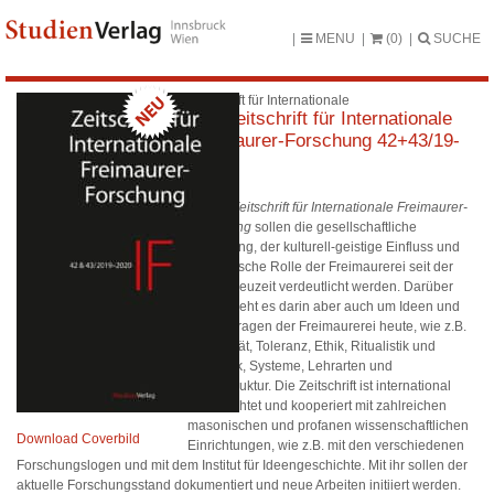
MENU
(0)
SUCHE
Zeitschrift für Internationale
IF – Zeitschrift für Internationale
Freimaurer-Forschung 42+43/19-
20
Mit der
Zeitschrift für Internationale Freimaurer-
Forschung
sollen die gesellschaftliche
Bedeutung, der kulturell-geistige Einfluss und
die politische Rolle der Freimaurerei seit der
frühen Neuzeit verdeutlicht werden. Darüber
hinaus geht es darin aber auch um Ideen und
Strukturfragen der Freimaurerei heute, wie z.B.
Humanität, Toleranz, Ethik, Ritualistik und
Symbolik, Systeme, Lehrarten und
Sozialstruktur. Die Zeitschrift ist international
ausgerichtet und kooperiert mit zahlreichen
masonischen und profanen wissenschaftlichen
Download Coverbild
Einrichtungen, wie z.B. mit den verschiedenen
Forschungslogen und mit dem Institut für Ideengeschichte. Mit ihr sollen der
aktuelle Forschungsstand dokumentiert und neue Arbeiten initiiert werden.