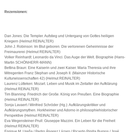
Rezensionen:
Dan Jones: Die Templer. Aufstieg und Untergang von Gottes heiligen
Kriegern (Helmut REINALTER)
John J. Robinson: Im Blut geboren. Die verlorenen Geheimnisse der
Freimaurerei (Helmut REINALTER)
Volker Reinhardt: Leonardo da Vinci. Das Auge der Welt. Biographie (Hans-
Martin SCHÖNHERR-MANN)
Bettina Braun: Eine Kaiserin und zwei Kaiser. Maria Theresia und ihre
Mitregenten Franz Stephan und Joseph II. (Mainzer Historische
Kulturwissenschaften 42) (Helmut REINALTER)
Laurenz Lütteken: Mozart. Leben und Musik im Zeitalter der Aufklärung
(Helmut REINALTER)
Tim Blanning: Friedrich der Große. König von Preußen. Eine Biographie
(Helmut REINALTER)
Sonja Lavaert / Winfried Schröder (Hg.): Aufklärungskritiker und
Aufklärungsmythen. Horkheimer und Adorno in philosophiehistorischer
Perspektive (Helmut REINALTER)
Eva Wegensteiner-Prull: Giuseppe Mazzini. Ein Leben für die Freiheit
(Helmut REINALTER)
Enrique M. Ureña / Pedro Álvarez Lázaro / Ricardo Pinilla Burgos / José