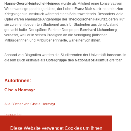
Hanns-Georg Heintschel-Heinegg
wurde als Mitglied einer konservativen
Widerstandsgruppe hingerichtet, der Lehrer
Franz Mair
starb in den letzten
Kriegstagen in Innsbruck während eines Schusswechsels. Besonders viele
Opfer waren ehemalige Angehörige der
Theologischen Fakultät
, deren Ruf
sie zu einem begehrten Studienort auch für Studenten aus dem Ausland
gemacht hatte. Der spätere Berliner Dompropst
Bernhard Lichtenberg
,
verhaftet, weil er in seinen Predigten an die Verfolgung jüdischer
Mitbürgerinnen und Mitbürger erinnerte, war einer von ihnen.
Anhand von Biografien werden die Studierenden der Universität Innsbruck in
diesem Buch erstmals als
Opfergruppe des Nationalsozialismus
greifbar.
AutorInnen:
Gisela Hormayr
Alle Bücher von Gisela Hormayr
Leseprobe
Diese Website verwendet Cookies um Ihnen