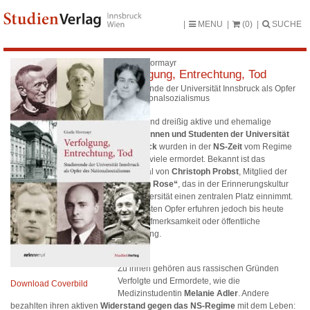
MENU
(0)
SUCHE
Gisela Hormayr
Verfolgung, Entrechtung, Tod
Studierende der Universität Innsbruck als Opfer
des Nationalsozialismus
Annähernd dreißig aktive und ehemalige
Studentinnen und Studenten der Universität
Innsbruck
wurden in der
NS-Zeit
vom Regime
verfolgt, viele ermordet. Bekannt ist das
Schicksal von
Christoph Probst
, Mitglied der
„Weißen Rose“
, das in der Erinnerungskultur
der Universität einen zentralen Platz einnimmt.
Die meisten Opfer erfuhren jedoch bis heute
kaum Aufmerksamkeit oder öffentliche
Würdigung.
Zu ihnen gehören aus rassischen Gründen
Verfolgte und Ermordete, wie die
Download Coverbild
Medizinstudentin
Melanie Adler
. Andere
bezahlten ihren aktiven
Widerstand gegen das NS-Regime
mit dem Leben: