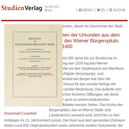
MENU
(0)
SUCHE
Peter Csendes, Verein für Geschichte der Stadt
Wien
Regesten der Urkunden aus dem
Archiv des Wiener Bürgerspitals
1257–1400
Durch rund 280 Jahre bis zur Zerstörung im
Türkenkrieg von 1529 lag das Wiener
Bürgerspital vor den Stadtmauern am Wienfluss.
Diese wichtigste Versorgungs- und
Krankenanstalt der Burger war über die
Funktion hinaus für das soziale Gefüge der
Stadt von großer Bedeutung. Das äußerte sich
in zahlreichen frommen Stiftungen, die diese
Institution auch zu einem bedeutenden
Wirtschaftsfaktor werden ließen. Das Archiv des
Bürgerspitals, das im Wiener Stadt- und
Download Coverbild
Landesarchiv verwahrt wird, reicht bis zu den
Anfängen im 13. Jahrhundert zurück. Den Kern aus dem genannten Zeitraum
bilden rund 850 Originalurkunden sowie zahlreiche weitere Dokumente, die