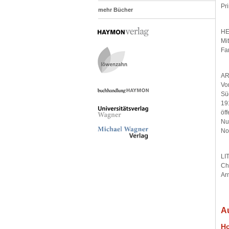
Pr
mehr Bücher
HE
Mi
Fa
AR
Vo
Sü
19
öf
Nu
No
LI
Ch
Ar
A
Ho