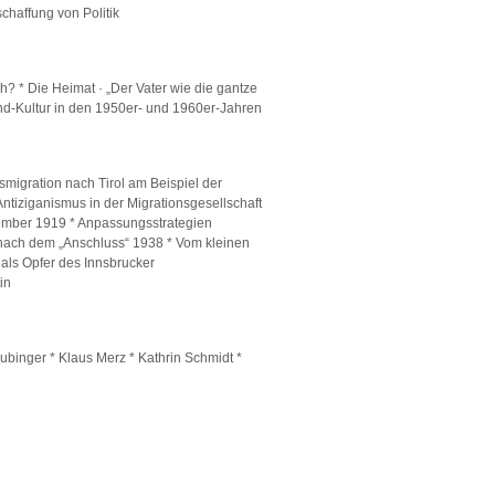
schaffung von Politik
h? * Die Heimat · „Der Vater wie die gantze
end-Kultur in den 1950er- und 1960er-Jahren
igration nach Tirol am Beispiel der
tiziganismus in der Migrationsgesellschaft
ember 1919 * Anpassungsstrategien
ol nach dem „Anschluss“ 1938 * Vom kleinen
als Opfer des Innsbrucker
in
ubinger * Klaus Merz * Kathrin Schmidt *