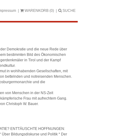
mpressum
WARENKORB
(0)
SUCHE
u der Demokratie und die neue Rede über
einem bestimmten Bild des Ökonomischen
egerdenkmäler in Tirol und der Kampf
endkultur.
mut in wohlhabenden Gesellschaften, mit
on bettelnden und notreisenden Menschen.
 Habsburgermonarchie und die
lten von Menschen in der NS-Zeit
e kämpferische Frau mit aufrechtem Gang.
 von Christoph W. Bauer.
RATIE? ENTTÄUSCHTE HOFFNUNGEN:
 Über Bildungsdiskurse und Politik * Der