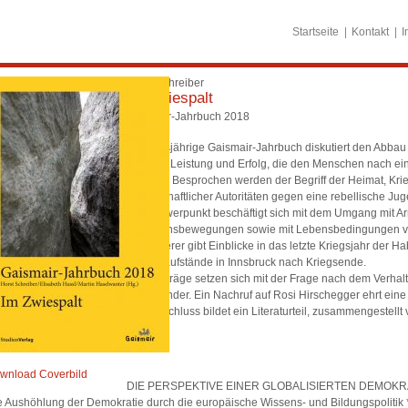
Startseite
Kontakt
I
Horst Schreiber
Im Zwiespalt
Gaismair-Jahrbuch 2018
Das diesjährige Gaismair-Jahrbuch diskutiert den Abba
Bildung, Leistung und Erfolg, die den Menschen nach 
umformt. Besprochen werden der Begriff der Heimat, Kri
gesellschaftlicher Autoritäten gegen eine rebellische Jug
Ein Schwerpunkt beschäftigt sich mit dem Umgang mit Ar
Migrationsbewegungen sowie mit Lebensbedingungen v
Ein anderer gibt Einblicke in das letzte Kriegsjahr der
Hungeraufstände in Innsbruck nach Kriegsende.
Drei Beiträge setzen sich mit der Frage nach dem Verha
auseinander. Ein Nachruf auf Rosi Hirschegger ehrt ein
Den Abschluss bildet ein Literaturteil, zusammengestellt
wnload Coverbild
DIE PERSPEKTIVE EINER GLOBALISIERTEN DEMOK
e Aushöhlung der Demokratie durch die europäische Wissens- und Bildungspolitik *