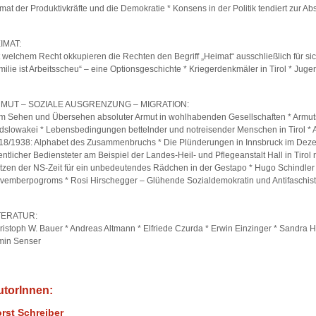
imat der Produktivkräfte und die Demokratie * Konsens in der Politik tendiert zur Ab
IMAT:
t welchem Recht okkupieren die Rechten den Begriff „Heimat“ ausschließlich für sic
milie ist Arbeitsscheu“ – eine Optionsgeschichte * Kriegerdenkmäler in Tirol * Jug
MUT – SOZIALE AUSGRENZUNG – MIGRATION:
m Sehen und Übersehen absoluter Armut in wohlhabenden Gesellschaften * Armutsm
dslowakei * Lebensbedingungen bettelnder und notreisender Menschen in Tirol * An
18/1938: Alphabet des Zusammenbruchs * Die Plünderungen in Innsbruck im Dez
fentlicher Bediensteter am Beispiel der Landes-Heil- und Pflegeanstalt Hall in Tir
tzen der NS-Zeit für ein unbedeutendes Rädchen in der Gestapo * Hugo Schindler 
vemberpogroms * Rosi Hirschegger – Glühende Sozialdemokratin und Antifaschist
TERATUR:
ristoph W. Bauer * Andreas Altmann * Elfriede Czurda * Erwin Einzinger * Sandra H
min Senser
utorInnen:
rst Schreiber