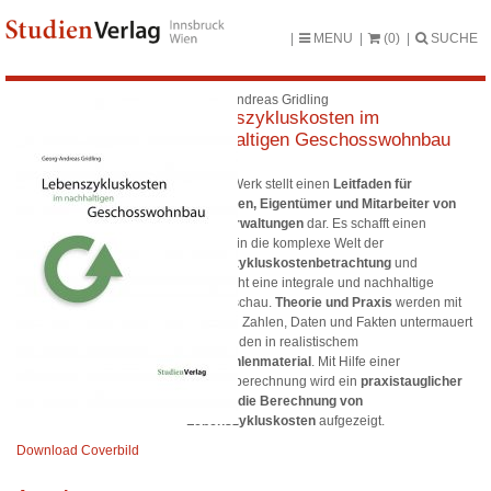
MENU
(0)
SUCHE
Georg-Andreas Gridling
Lebenszykluskosten im
nachhaltigen Geschosswohnbau
Dieses Werk stellt einen
Leitfaden für
Bauherren, Eigentümer und Mitarbeiter von
Hausverwaltungen
dar. Es schafft einen
Einblick in die komplexe Welt der
Lebenszykluskostenbetrachtung
und
ermöglicht eine integrale und nachhaltige
Gesamtschau.
Theorie und Praxis
werden mit
Hilfe von Zahlen, Daten und Fakten untermauert
und münden in realistischem
Kennzahlenmaterial
. Mit Hilfe einer
Beispielberechnung wird ein
praxistauglicher
Weg für die Berechnung von
Lebenszykluskosten
aufgezeigt.
Download Coverbild