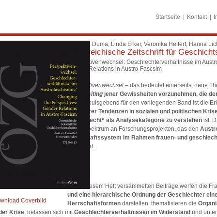
Startseite
Kontakt
I
Veronika Duma, Linda Erker, Veronika Helfert, Hanna Li
Österreichische Zeitschrift für Geschich
Perspektivenwechsel: Geschlechterverhältnisse im Austr
Gender Relations in Austro-Fascsim
Perspektivenwechsel
– das bedeutet einerseits, neue Th
ein
revisiting
jener Gewissheiten vorzunehmen, die de
sind.
Impulsgebend für den vorliegenden Band ist die Er
autoritärer Tendenzen in sozialen und politischen Kri
„Geschlecht“ als Analysekategorie zu verstehen
ist. 
breite Spektrum an Forschungsprojekten, das den
Austr
Herrschaftssystem im Rahmen frauen- und geschlech
analysiert.
Die in diesem Heft versammelten Beiträge werfen die Fra
und eine hierarchische Ordnung der Geschlechter einen
wnload Coverbild
Herrschaftsformen
darstellen, thematisieren die
Organi
 der Krise
, befassen sich mit
Geschlechterverhältnissen im Widerstand
und unte