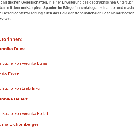
schistischen Gesellschaften
. In einer Erweiterung des geographischen Untersuc
dem mit dem
umkämpften Spanien im Bürger*innenkrieg
auseinander und mache
d Geschlechterforschung auch das Feld der transnationalen Faschismusforsch
weitert.
utorInnen:
ronika Duma
le Bücher von Veronika Duma
nda Erker
le Bücher von Linda Erker
ronika Helfert
le Bücher von Veronika Helfert
nna Lichtenberger