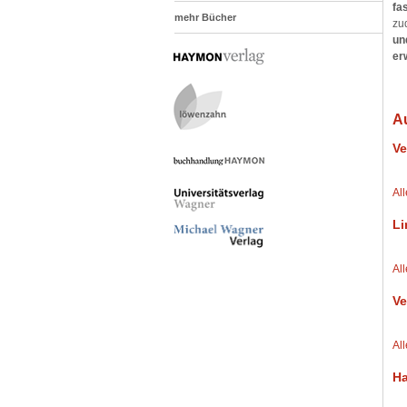
fa
mehr Bücher
zu
un
er
A
Ve
Al
Li
Al
Ve
Al
Ha