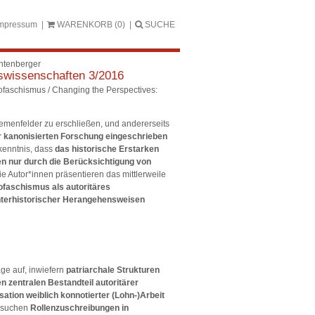
mpressum
WARENKORB
(0)
SUCHE
chtenberger
tswissenschaften 3/2016
ofaschismus / Changing the Perspectives:
emenfelder zu erschließen, und andererseits
r kanonisierten Forschung eingeschrieben
kenntnis, dass
das historische Erstarken
sen nur durch die Berücksichtigung von
Die Autor*innen präsentieren das mittlerweile
ofaschismus als autoritäres
terhistorischer Herangehensweisen
ge auf, inwiefern
patriarchale Strukturen
 zentralen Bestandteil autoritärer
sation weiblich konnotierter (Lohn-)Arbeit
rsuchen
Rollenzuschreibungen in