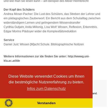
und wie man sie lesen kann – am Beispiel des Meier Helmbrecht
Der Kopf des Schülers
Andrea Moser-Pacher: Die Lust des Schülers, das Streben der Lehrer und
ein pädagogisches Zauberwort. Ein Bericht aus dem Schulalltag zwischen
widerständigem Lernen und gelingendem Wissenstransfer
Cynthia Gutjahr, Anita Millonig, Lisa Wolf: Wissen, Reflexion, Erkenntnis.
Edgar Morins Plädoyer wider die Komplexitätsreduktion
Service
Daniel Just: Wissen [M]acht Schule. Bibliographische Notizen
Weitere Informationen zur ide finden Sie unter:
http://wwwg.uni-
klu.ac.at/ide
Diese Website verwendet Cookies um Ihnen
die bestmögliche Nutzererfahrung zu bieten.
Ihre Vorteile:
Infos zum Datenschutz
Versandkosten
Wir liefern kostenlos ab EUR 50,- Bestellwert nach Österreich und Deutschland.
Zahlungsarten
Wir akzeptieren Kreditkarte, PayPal, Sofortüberweisung
Verstanden