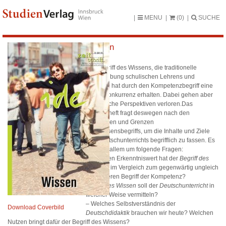
MENU
(0)
SUCHE
Wissen
Der Begriff des Wissens, die traditionelle
Beschreibung schulischen Lehrens und
Lernens, hat durch den Kompetenzbegriff eine
starke Konkurrenz erhalten. Dabei gehen aber
wesentliche Perspektiven verloren.Das
Themenheft fragt deswegen nach den
Leistungen und Grenzen
des Wissensbegriffs, um die Inhalte und Ziele
des Deutschunterrichts begrifflich zu fassen. Es
geht vor allem um folgende Fragen:
– Welchen Erkenntniswert hat der
Begriff des
Wissens
im Vergleich zum gegenwärtig ungleich
populäreren Begriff der Kompetenz?
–
Welches Wissen
soll der
Deutschunterricht
in
welcher Weise vermitteln?
– Welches Selbstverständnis der
Download Coverbild
Deutschdidaktik
brauchen wir heute? Welchen
Nutzen bringt dafür der Begriff des Wissens?