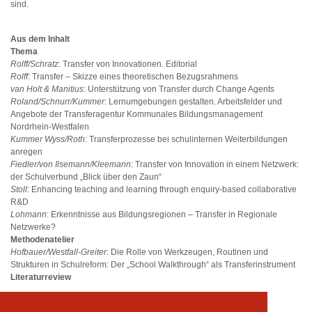
sind.
Aus dem Inhalt
Thema
Rolff/Schratz
: Transfer von Innovationen. Editorial
Rolff
: Transfer – Skizze eines theoretischen Bezugsrahmens
van Holt & Manitius
: Unterstützung von Transfer durch Change Agents
Roland/Schnurr/Kummer
: Lernumgebungen gestalten. Arbeitsfelder und
Angebote der Transferagentur Kommunales Bildungsmanagement
Nordrhein-Westfalen
Kummer Wyss/Roth
: Transferprozesse bei schulinternen Weiterbildungen
anregen
Fiedler/von Ilsemann/Kleemann
: Transfer von Innovation in einem Netzwerk:
der Schulverbund „Blick über den Zaun“
Stoll
: Enhancing teaching and learning through enquiry-based collaborative
R&D
Lohmann
: Erkenntnisse aus Bildungsregionen – Transfer in Regionale
Netzwerke?
Methodenatelier
Hofbauer/Westfall-Greiter
: Die Rolle von Werkzeugen, Routinen und
Strukturen in Schulreform: Der „School Walkthrough“ als Transferinstrument
Literaturreview