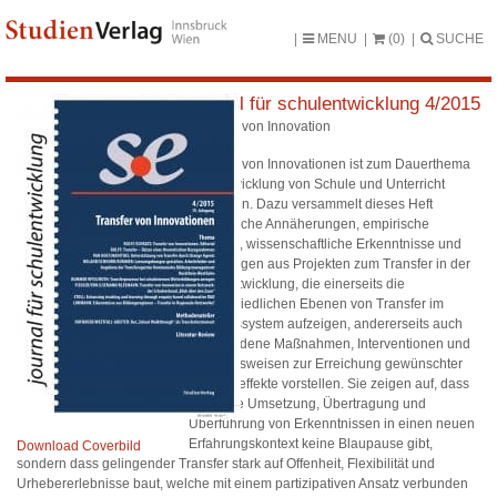
MENU
(0)
SUCHE
journal für schulentwicklung 4/2015
Transfer von Innovation
Transfer von Innovationen ist zum Dauerthema
der Entwicklung von Schule und Unterricht
geworden. Dazu versammelt dieses Heft
theoretische Annäherungen, empirische
Befunde, wissenschaftliche Erkenntnisse und
Erfahrungen aus Projekten zum Transfer in der
Schulentwicklung, die einerseits die
unterschiedlichen Ebenen von Transfer im
Bildungssystem aufzeigen, andererseits auch
verschiedene Maßnahmen, Interventionen und
Vorgangsweisen zur Erreichung gewünschter
Transfereffekte vorstellen. Sie zeigen auf, dass
es für die Umsetzung, Übertragung und
Überführung von Erkenntnissen in einen neuen
Erfahrungskontext keine Blaupause gibt,
Download Coverbild
sondern dass gelingender Transfer stark auf Offenheit, Flexibilität und
Urhebererlebnisse baut, welche mit einem partizipativen Ansatz verbunden