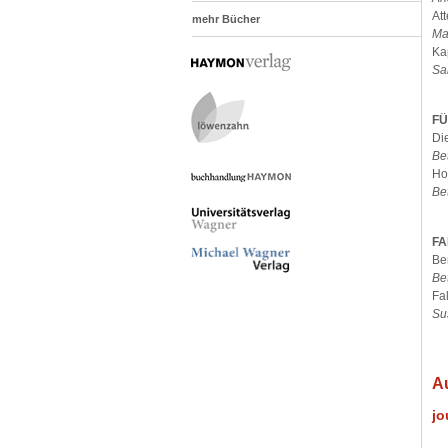
At
mehr Bücher
Ma
Ka
Sab
FÜ
Di
Bet
Ho
Be
FA
Be
Be
Fal
Su
A
jo