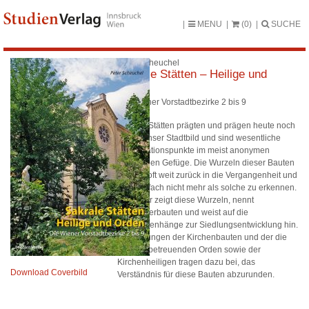
MENU
(0)
SUCHE
Peter Scheuchel
Sakrale Stätten – Heilige und
Orden
Die Wiener Vorstadtbezirke 2 bis 9
Sakrale Stätten prägten und prägen heute noch
immer unser Stadtbild und sind wesentliche
Identifikationspunkte im meist anonymen
städtischen Gefüge. Die Wurzeln dieser Bauten
reichen oft weit zurück in die Vergangenheit und
sind vielfach nicht mehr als solche zu erkennen.
Der Autor zeigt diese Wurzeln, nennt
Vorgängerbauten und weist auf die
Zusammenhänge zur Siedlungsentwicklung hin.
Darstellungen der Kirchenbauten und der die
Kirchen betreuenden Orden sowie der
Kirchenheiligen tragen dazu bei, das
Download Coverbild
Verständnis für diese Bauten abzurunden.