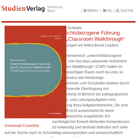
MENU
(0)
SUCHE
Johanna Schwarz
Unterrichtsbezogene Führung
durch „Classroom Walkthrough“
Schulleitungen als Instructional Leaders
Der Themenbereich „unterrichtsbezogene
Führung“ und das dazu passende Instrument
„Classroom Walkthrough“ (CWT) hatten im
deutschsprachigen Raum noch nie eine so
hohe Relevanz wie heutzutage.
Schulleiterinnen und Schulleiter erleben durch
die zunehmende Übertragung von
Verantwortung im Bereich der pädagogischen
Führungs- und Leitungsaufgaben eine
Erweiterung ihres Aufgabenbereichs. Sie sind
jedoch oft nicht ausreichend für diese
Tätigkeitsbereiche ausgebildet. Ein
nachträglicher Erwerb fehlender Kompetenzen
Download Coverbild
ist notwendig und deshalb befinden sich viele
auf der Suche nach im Schulalltag wirkungsvollen und wissenschaftlich