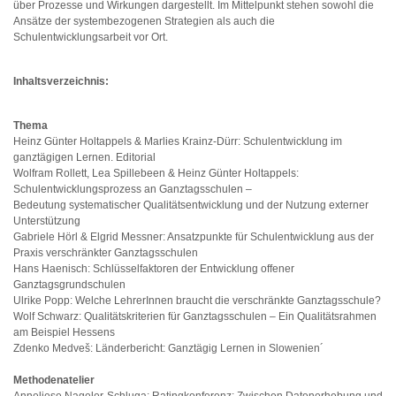
über Prozesse und Wirkungen dargestellt. Im Mittelpunkt stehen sowohl die
Ansätze der systembezogenen Strategien als auch die
Schulentwicklungsarbeit vor Ort.
Inhaltsverzeichnis:
Thema
Heinz Günter Holtappels & Marlies Krainz-Dürr: Schulentwicklung im
ganztägigen Lernen. Editorial
Wolfram Rollett, Lea Spillebeen & Heinz Günter Holtappels:
Schulentwicklungsprozess an Ganztagsschulen –
Bedeutung systematischer Qualitätsentwicklung und der Nutzung externer
Unterstützung
Gabriele Hörl & Elgrid Messner: Ansatzpunkte für Schulentwicklung aus der
Praxis verschränkter Ganztagsschulen
Hans Haenisch: Schlüsselfaktoren der Entwicklung offener
Ganztagsgrundschulen
Ulrike Popp: Welche LehrerInnen braucht die verschränkte Ganztagsschule?
Wolf Schwarz: Qualitätskriterien für Ganztagsschulen – Ein Qualitätsrahmen
am Beispiel Hessens
Zdenko Medveš: Länderbericht: Ganztägig Lernen in Slowenien´
Methodenatelier