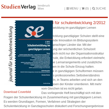
MENU
(0)
SUCHE
journal für schulentwicklung 2/2012
Schulentwicklung im ganztägigen Lernen
Die Entwicklung ganztägiger Schulen stellt eine
tiefgreifende Innovation im Bildungssystem
deutschsprachiger Länder dar. Mit der
Erweiterung der wöchentlichen Schulzeit
wandelt sich nicht nur die Organisationsstruktur
einer Schule, die Entwicklung erfordert vielmehr,
dass neue Lernarrangements und zusätzliche
Lernformen in die Schule Einzug halten.
Lehrende in ganztägigen Schulformen müssen
ein neues professionelles Selbstverständnis
entwickeln, in Teams arbeiten und sich an den
Bedürfnissen der Kinder orientieren. Mit mehr
vom Gleichen ist es nicht getan.
Download Coverbild
Das vorliegende Heft beschäftigt sich mit den
Fragen der Schulentwicklung im Zusammenhang mit ganztägigem Lernen.
Es werden Grundlagen, Formen, Verfahren und Strategien der
Schulentwicklung in Ganztagsschulen diskutiert und Forschungsergebnisse