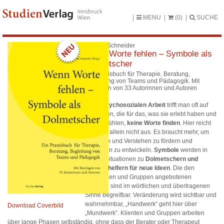
MENU
(0)
SUCHE
Wilfried Schneider
Wenn Worte fehlen – Symbole als
Dolmetscher
Ein Praxisbuch für Therapie, Beratung,
Begleitung von Teams und Pädagogik. Mit
Beiträgen von 33 Autorinnen und Autoren
In der
psychosozialen Arbeit
trifft man oft auf
Menschen, die für das, was sie erlebt haben und
was sie fühlen,
keine Worte finden
. Hier reicht
Sprache allein nicht aus. Es braucht mehr, um
Ausdruck und Verstehen zu fördern und
Lösungen zu entwickeln.
Symbole
werden in
diesen Situationen zu
Dolmetschern und
Geburtshelfern für neue Ideen
. Die den
KlientInnen und Gruppen angebotenen
Symbole sind im wörtlichen und übertragenen
Sinne begreifbar. Veränderung wird sichtbar und
wahrnehmbar, „Handwerk“ geht hier über
Download Coverbild
„Mundwerk“. Klienten und Gruppen arbeiten
über lange Phasen selbständig, ohne dass der Berater oder Therapeut