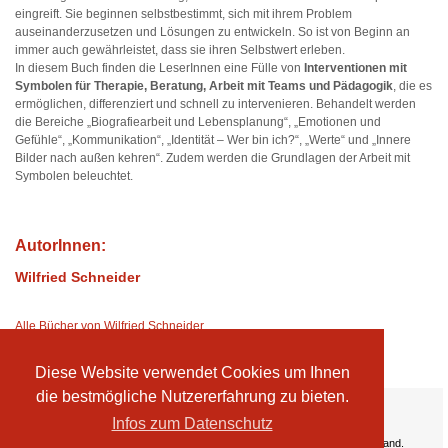
eingreift. Sie beginnen selbstbestimmt, sich mit ihrem Problem
auseinanderzusetzen und Lösungen zu entwickeln. So ist von Beginn an
immer auch gewährleistet, dass sie ihren Selbstwert erleben.
In diesem Buch finden die LeserInnen eine Fülle von
Interventionen mit
Symbolen für Therapie, Beratung, Arbeit mit Teams und Pädagogik
, die es
ermöglichen, differenziert und schnell zu intervenieren. Behandelt werden
die Bereiche „Biografiearbeit und Lebensplanung“, „Emotionen und
Gefühle“, „Kommunikation“, „Identität – Wer bin ich?“, „Werte“ und „Innere
Bilder nach außen kehren“. Zudem werden die Grundlagen der Arbeit mit
Symbolen beleuchtet.
AutorInnen:
Wilfried Schneider
Alle Bücher von Wilfried Schneider
Diese Website verwendet Cookies um Ihnen
die bestmögliche Nutzererfahrung zu bieten.
Ihre Vorteile:
Infos zum Datenschutz
Versandkosten
Wir liefern kostenlos ab EUR 50,- Bestellwert nach Österreich und Deutschland.