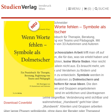
MENU
(0)
SUCHE
Wilfried Schneider
Wenn Worte fehlen – Symbole als
Dolmetscher
Ein Praxisbuch für Therapie, Beratung,
Begleitung von Teams und Pädagogik. Mit
Beiträgen von 33 Autorinnen und Autoren
In der
psychosozialen Arbeit
trifft man oft auf
Menschen, die für das, was sie erlebt haben und
was sie fühlen,
keine Worte finden
. Hier reicht
Sprache allein nicht aus. Es braucht mehr, um
Ausdruck und Verstehen zu fördern und
Lösungen zu entwickeln.
Symbole
werden in
diesen Situationen zu
Dolmetschern und
Geburtshelfern für neue Ideen
. Die den
KlientInnen und Gruppen angebotenen
Symbole sind im wörtlichen und übertragenen
Sinne begreifbar. Veränderung wird sichtbar und
wahrnehmbar, „Handwerk“ geht hier über
Download Coverbild
„Mundwerk“. Klienten und Gruppen arbeiten
über lange Phasen selbständig, ohne dass der Berater oder Therapeut