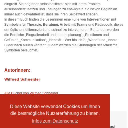
eingreift. Sie beginnen selbstbestimmt, sich mit ihrem Problem
auseinanderzusetzen und Lösungen zu entwickeln. So ist von Beginn an
immer auch gewährleistet, dass sie ihren Selbstwert erleben.
In diesem Buch finden die LeserInnen eine Fülle von
Interventionen mit
Symbolen für Therapie, Beratung, Arbeit mit Teams und Pädagogik
, die es
ermöglichen, differenziert und schnell zu intervenieren. Behandelt werden
die Bereiche „Biografiearbeit und Lebensplanung“, „Emotionen und
Gefühle“, „Kommunikation“, „Identität – Wer bin ich?“, „Werte“ und „Innere
Bilder nach außen kehren“. Zudem werden die Grundlagen der Arbeit mit
Symbolen beleuchtet.
AutorInnen:
Wilfried Schneider
Alle Bücher von Wilfried Schneider
Diese Website verwendet Cookies um Ihnen
die bestmögliche Nutzererfahrung zu bieten.
Ihre Vorteile:
Infos zum Datenschutz
Versandkosten
Wir liefern kostenlos ab EUR 50,- Bestellwert nach Österreich und Deutschland.