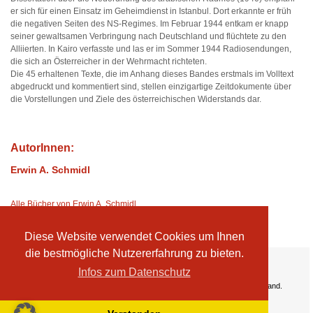
er sich für einen Einsatz im Geheimdienst in Istanbul. Dort erkannte er früh
die negativen Seiten des NS-Regimes. Im Februar 1944 entkam er knapp
seiner gewaltsamen Verbringung nach Deutschland und flüchtete zu den
Alliierten. In Kairo verfasste und las er im Sommer 1944 Radiosendungen,
die sich an Österreicher in der Wehrmacht richteten.
Die 45 erhaltenen Texte, die im Anhang dieses Bandes erstmals im Volltext
abgedruckt und kommentiert sind, stellen einzigartige Zeitdokumente über
die Vorstellungen und Ziele des österreichischen Widerstands dar.
AutorInnen:
Erwin A. Schmidl
Alle Bücher von Erwin A. Schmidl
Diese Website verwendet Cookies um Ihnen
die bestmögliche Nutzererfahrung zu bieten.
Ihre Vorteile:
Infos zum Datenschutz
Versandkosten
Wir liefern kostenlos ab EUR 50,- Bestellwert nach Österreich und Deutschland.
Zahlungsarten
Wir akzeptieren Kreditkarte, PayPal, Sofortüberweisung