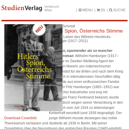
MENU
(0)
SUCHE
Erwin A. Schmidl
Hitlers Spion, Österreichs Stimme
Die zwei Leben des Wilhelm Hendricks-
Hamburger (1917–2011)
Ein Leben, spannender als so mancher
Agentenroman
: Wilhelm Hamburger (1917–
2011) war im Zweiten Weltkrieg Agent der
deutschen Abwehr, pro-österreichischer
Propagandist für die Briten und nach dem Krieg
erfolgreich in internationalen Geschäften tätig.
Er stammte aus einer einflussreichen Familie:
Sein Vater Fritz Hamburger (1865–1952) war
erfolgreicher Industrieller und eng mit
Thronfolger Franz Ferdinand bekannt, wurde
später jedoch wegen seiner Verwicklung in den
NS-Putsch vom Juli 1934 zu lebenslanger
Kerkerhaft verurteilt (und 1936 begnadigt). Der
Download Coverbild
junge Wilhelm musste deswegen das noble
Theresianum verlassen und studierte ab 1936 in Berlin. Mit seiner
Dissertation über die Neuordnung des arabischen Raumes (1940) empfahl