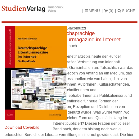
MENU
(0)
SUCHE
Renate Giacomuzzi
Deutschsprachige
Literaturmagazine im Internet
Ein Handbuch
Dem Internet haftet bis heute der Ruf der
massenhaften Verbreitung von laienhaft
erstellten Gratisinhalten an. Tatsächlich war das
Internet jedoch von Anfang an ein Medium, das
von Professionellen wie von Laien, d. h. von
KünstlerInnen, AutorInnen, Kulturschaffenden,
WissenschaftlerInnen und
LiteraturliebhaberInnen als Publikationsort und
Experimentierfeld für neue Formen der
Produktion, Rezeption und Distribution von
Literatur genutzt wurde. Was wurde wann, wo
und in welcher Form und Qualität bislang im
Internet publiziert? Diesen Fragen geht dieser
Download Coverbild
Band nach, der dem bislang noch wenig
erforschten Bereich der Literaturvermittlung im Internet gewidmet ist. Die hier