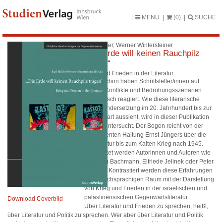
MENU
(0)
SUCHE
Karl Müller, Werner Wintersteiner
„Die Erde will keinen Rauchpilz
tragen“
Krieg und Frieden in der Literatur
Immer schon haben Schriftsteller/innen auf
Kriege, Konflikte und Bedrohungsszenarien
künstlerisch reagiert. Wie diese literarische
Auseinandersetzung im 20. Jahrhundert bis zur
Gegenwart aussieht, wird in dieser Publikation
kritisch untersucht. Der Bogen reicht von der
ambivalenten Haltung Ernst Jüngers über die
Exilliteratur bis zum Kalten Krieg nach 1945.
Beleuchtet werden Autorinnen und Autoren wie
Ingeborg Bachmann, Elfriede Jelinek oder Peter
Handke. Kontrastiert werden diese Erfahrungen
im deutschsprachigen Raum mit der Darstellung
von Krieg und Frieden in der israelischen und
palästinensischen Gegenwartsliteratur.
Download Coverbild
Über Literatur und Frieden zu sprechen, heißt,
über Literatur und Politik zu sprechen. Wer aber über Literatur und Politik