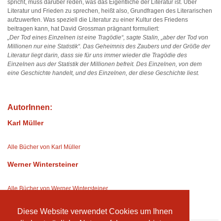
spricht, muss darüber reden, was das Eigentliche der Literatur ist. Über
Literatur und Frieden zu sprechen, heißt also, Grundfragen des Literarischen
aufzuwerfen. Was speziell die Literatur zu einer Kultur des Friedens
beitragen kann, hat David Grossman prägnant formuliert:
„Der Tod eines Einzelnen ist eine Tragödie“, sagte Stalin, „aber der Tod von
Millionen nur eine Statistik“. Das Geheimnis des Zaubers und der Größe der
Literatur liegt darin, dass sie für uns immer wieder die Tragödie des
Einzelnen aus der Statistik der Millionen befreit. Des Einzelnen, von dem
eine Geschichte handelt, und des Einzelnen, der diese Geschichte liest.
AutorInnen:
Karl Müller
Alle Bücher von Karl Müller
Werner Wintersteiner
Alle Bücher von Werner Wintersteiner
Diese Website verwendet Cookies um Ihnen