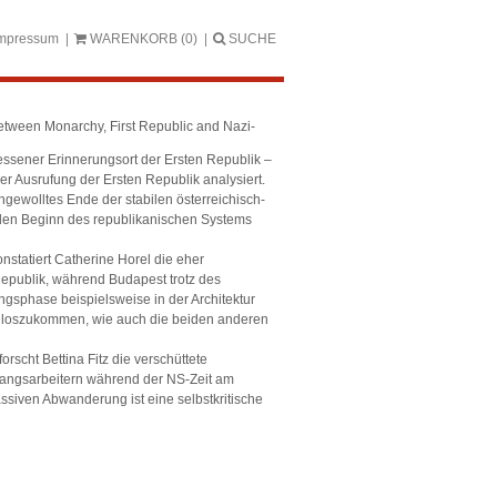
mpressum
WARENKORB
(0)
SUCHE
etween Monarchy, First Republic and Nazi-
essener Erinnerungsort der Ersten Republik –
r Ausrufung der Ersten Republik analysiert.
ngewolltes Ende der stabilen österreichisch-
den Beginn des republikanischen Systems
statiert Catherine Horel die eher
 Republik, während Budapest trotz des
gsphase beispielsweise in der Architektur
e loszukommen, wie auch die beiden anderen
rscht Bettina Fitz die verschüttete
angsarbeitern während der NS-Zeit am
ssiven Abwanderung ist eine selbstkritische