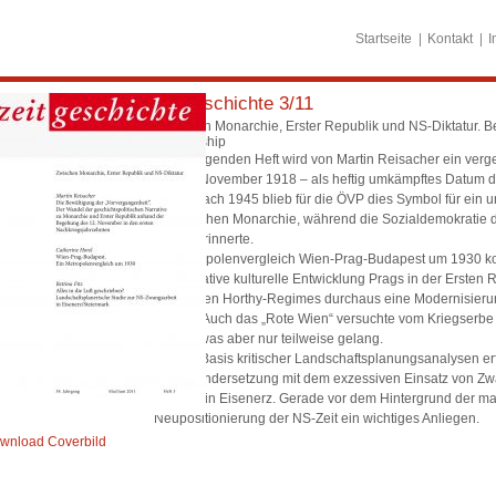
Startseite
Kontakt
I
zeitgeschichte 3/11
Zwischen Monarchie, Erster Republik und NS-Diktatur. B
Dictatorship
Im vorliegenden Heft wird von Martin Reisacher ein verg
der 12. November 1918 – als heftig umkämpftes Datum de
Selbst nach 1945 blieb für die ÖVP dies Symbol für ein u
ungarischen Monarchie, während die Sozialdemokratie 
positiv erinnerte.
Im Metropolenvergleich Wien-Prag-Budapest um 1930 kon
konservative kulturelle Entwicklung Prags in der Ersten
autoritären Horthy-Regimes durchaus eine Modernisierun
erlebte. Auch das „Rote Wien“ versuchte vom Kriegserb
Städte, was aber nur teilweise gelang.
Auf der Basis kritischer Landschaftsplanungsanalysen erfo
Auseinandersetzung mit dem exzessiven Einsatz von Zw
Erzberg in Eisenerz. Gerade vor dem Hintergrund der ma
Neupositionierung der NS-Zeit ein wichtiges Anliegen.
wnload Coverbild