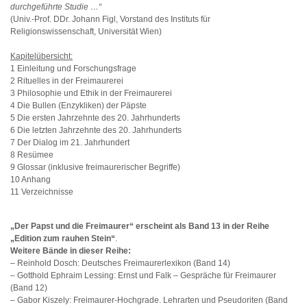
durchgeführte Studie …“
(Univ.-Prof. DDr. Johann Figl, Vorstand des Instituts für
Religionswissenschaft, Universität Wien)
Kapitelübersicht:
1 Einleitung und Forschungsfrage
2 Rituelles in der Freimaurerei
3 Philosophie und Ethik in der Freimaurerei
4 Die Bullen (Enzykliken) der Päpste
5 Die ersten Jahrzehnte des 20. Jahrhunderts
6 Die letzten Jahrzehnte des 20. Jahrhunderts
7 Der Dialog im 21. Jahrhundert
8 Resümee
9 Glossar (inklusive freimaurerischer Begriffe)
10 Anhang
11 Verzeichnisse
„Der Papst und die Freimaurer“ erscheint als Band 13 in der
Reihe
„Edition zum rauhen Stein“
.
Weitere Bände in dieser Reihe:
– Reinhold Dosch: Deutsches Freimaurerlexikon (Band 14)
– Gotthold Ephraim Lessing: Ernst und Falk – Gespräche für Freimaurer
(Band 12)
– Gabor Kiszely: Freimaurer-Hochgrade. Lehrarten und Pseudoriten (Band