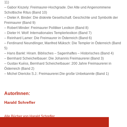
11)
– Gabor Kiszely: Freimaurer-Hochgrade. Der Alte und Angenommene
Schottische Ritus (Band 10)
– Dieter A. Binder: Die diskrete Gesellschaft. Geschichte und Symbolik der
Freimaurer (Band 9)
– Robert Minder: Freimaurer Politiker Lexikon (Band 8)
– Dieter H. Wolf: Internationales Templerlexikon (Band 7)
– Reinhard Lamer: Die Freimaurer in Österreich (Band 6)
– Ferdinand Neundlinger, Manfred Müksch: Die Templer in Österreich (Band
5)
– Hans Bankl: Hiram. Biblisches – Sagenhaftes – Historisches (Band 4)
– Bernhard Scheichelbauer: Die Johannis Freimaurerei (Band 3)
– Gustav Kuéss, Bernhard Scheichelbauer: 200 Jahre Freimaurerei in
Österreich (Band 2)
– Michel Dierickx S.J.: Freimaurerei.Die große Unbekannte (Band 1)
AutorInnen:
Harald Schrefler
Alle Bücher von Harald Schrefler