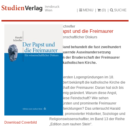
MENU
(0)
SUCHE
Harald Schrefler
Der Papst und die Freimaurer
Ein wissenschaftlicher Diskurs
Dieser Band behandelt die fast zweihundert
Jahre dauernde Auseinandersetzung
zwischen der Bruderschaft der Freimaurer
und der katholischen Kirche.
Seit den ersten Logengründungen im 18.
Jahrhundert bekämpft die katholische Kirche die
Bruderschaft der Freimaurer. Daran hat sich bis
heute wenig geändert. Warum diese Angst,
warum diese Feindschaft? Wie sehen
Kirchenfürsten und prominente Freimaurer
diese Entwicklungen? Das untersucht Harald
Schrefler, promovierter Historiker, Soziologe und
Religionswissenschaftler, im Band 13 der Reihe
Download Coverbild
„Edition zum rauhen Stein“.