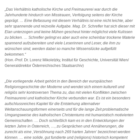
„Das Verhältnis katholische Kirche und Freimaurerei war durch die
Jahrhunderte hindurch von Misstrauen, Verfolgung seitens der Kirche
geprägt. … Eine Befassung mit diesem Verhältnis ist eine nicht leichte, aber
sehr spannende und reizvolle Aufgabe. Mag. Dr. Schrefler hat sich dieser mit
Elan unterzogen und keine Mühen gescheut hinter möglichst viele Kulissen
zu blicken. … Schrefler gelingt es aber auch eine scheinbar trockene Materie
spannend aufzubereiten und viele Leserinnen und Leser, die ihm zu
wünschen sind, werden dabei so manche Wissenslücke aufgefüllt
bekommen.“
(Hon.-Prof. Dr. Lorenz Mikoletzky, Institut für Geschichte, Universität Wien/
Generaldirektor Österreichisches Staatsarchiv)
„Die vorliegende Arbeit gehört in den Bereich der europäischen
Religionsgeschichte der Moderne und wendet sich einem kulturell und
religiös sehr kontroversen Thema zu, das mit vielen Konflikten zwischen
Freimaurerei und katholischer Kirche verbunden war. Es ist ein besonders
aufschlussreiches Kapitel für die Entstehung alternativer
Weltanschauungsformen einerseits und für die lange Zeit problematische
Umgangsweise des katholischen Christentums mit humanistisch motivierten
Gemeinschaften. … Doch schließlich kam es in den Entwicklungen der
letzten Jahre in Österreich, …, zu Gesprächen und Annäherungen, die
zurecht als eine ‚Versöhnung nach 269 harten Jahren‘ bezeichnet werden
können. … eine solide, gut fundierte und (religions) historisch kompetent