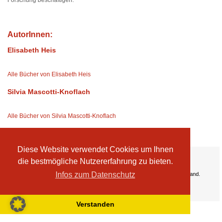
Forschung beschäftigen.
AutorInnen:
Elisabeth Heis
Alle Bücher von Elisabeth Heis
Silvia Mascotti-Knoflach
Alle Bücher von Silvia Mascotti-Knoflach
Diese Website verwendet Cookies um Ihnen
Ihre Vorteile:
die bestmögliche Nutzererfahrung zu bieten.
Versandkosten
Infos zum Datenschutz
Wir liefern kostenlos ab EUR 50,- Bestellwert nach Österreich und Deutschland.
Zahlungsarten
Wir akzeptieren Kreditkarte, PayPal, Sofortüberweisung
Verstanden