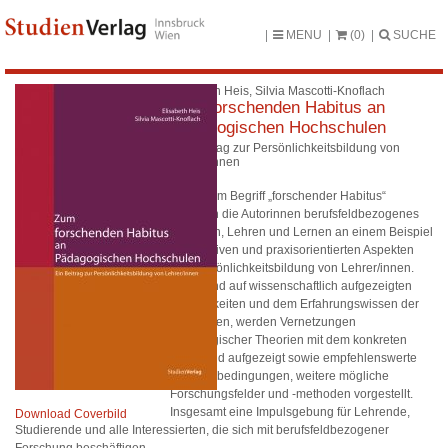
MENU
(0)
SUCHE
Elisabeth Heis, Silvia Mascotti-Knoflach
Zum forschenden Habitus an
Pädagogischen Hochschulen
Ein Beitrag zur Persönlichkeitsbildung von
Lehrer/innen
Unter dem Begriff „forschender Habitus“
erläutern die Autorinnen berufsfeldbezogenes
Forschen, Lehren und Lernen an einem Beispiel
zu reflexiven und praxisorientierten Aspekten
der Persönlichkeitsbildung von Lehrer/innen.
Basierend auf wissenschaftlich aufgezeigten
Möglichkeiten und dem Erfahrungswissen der
Autorinnen, werden Vernetzungen
pädagogischer Theorien mit dem konkreten
Berufsfeld aufgezeigt sowie empfehlenswerte
Rahmenbedingungen, weitere mögliche
Forschungsfelder und -methoden vorgestellt.
Insgesamt eine Impulsgebung für Lehrende,
Download Coverbild
Studierende und alle Interessierten, die sich mit berufsfeldbezogener