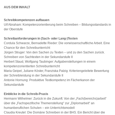
AUS DEM INHALT
Schreibkompetenzen aufbauen
Ulf Abraham: Kompetenzorientierung beim Schreiben – Bildungsstandards in
der Oberstufe
Schreibanforderungen in (Sach- oder Lang-)Texten
Cordula Schwarze, Bernadette Rieder: Die vorwissenschaftliche Arbeit. Eine
Chance für den Schreibunterricht
Jürgen Struger: Von den Sachen zu Texten – und zu den Sachen zurück.
Schreiben von Sachtexten in der Sekundarstufe II
Herbert Staud, Wolfgang Taubinger: Aufgabenstellungen in einem
kompetenzorientierten Schreibunterricht
Maria Geipel, Juliane Köster, Franziska Patzig: Kriteriengeleitete Bewertung
der Schreibleistung in der Sekundarstufe II
Antonie Hornung: Produktive Textkompetenz im Fächerkanon der
Sekundarstufe
Einblicke in die Schreib-Praxis
Hermann Wilhelmer: Zurück in die Zukunft. Von der „Fach(bereichs)arbeit“
über die „Fachspezifische Themenstellung“ zur „Diplomarbeit“ an
humanberuflichen Schulen – ein Unterrichtsmodell
Claudia Kreutel: Die Domäne Schreiben in der BHS. Ein Bericht über die