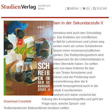
MENU
(0)
SUCHE
Schreiben in der Sekundarstufe II
Die Zentralmatura wird auch den Schulalltag
verändern. Das Erstellen von schriftlichen
Prüfungen fällt für Lehrerinnen und Lehrer weg
und sie werden mehr als vorher SchülerInnen
beim Verfassen einer vorwissenschaftlichen
Arbeit begleiten. Die Reifeprüfungsreform wird
auch Konsequenzen für die Unterrichtskultur in
der gesamten Oberstufe haben. So sollten
Lehrer Innen nun klare Kriterien für das
Verfassen von Texten formulieren und
kommunizieren und der Forderung nach
Kompetenzorientierung über die 8.
Jahrgangsstufe hinausgehend auch in der
Sekundarstufe II nachkommen.
Das Heft widmet sich daher zunächst der
Klärung des Kompetenzbegriffes und geht der
Download Coverbild
Frage nach, welche Sprach- und
Textkompetenzen MaturantInnen besitzen sollten.