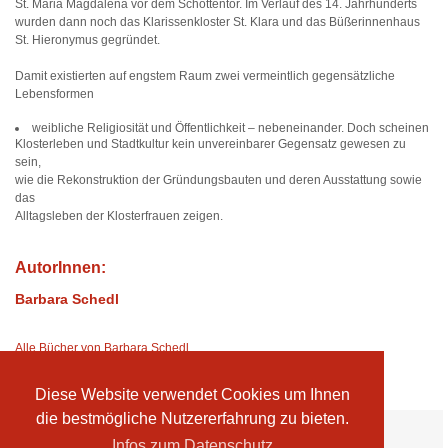
St. Maria Magdalena vor dem Schottentor. Im Verlauf des 14. Jahrhunderts
wurden dann noch das Klarissenkloster St. Klara und das Büßerinnenhaus
St. Hieronymus gegründet.
Damit existierten auf engstem Raum zwei vermeintlich gegensätzliche
Lebensformen
weibliche Religiosität und Öffentlichkeit – nebeneinander. Doch scheinen
Klosterleben und Stadtkultur kein unvereinbarer Gegensatz gewesen zu
sein,
wie die Rekonstruktion der Gründungsbauten und deren Ausstattung sowie
das
Alltagsleben der Klosterfrauen zeigen.
AutorInnen:
Barbara Schedl
Alle Bücher von Barbara Schedl
Diese Website verwendet Cookies um Ihnen
die bestmögliche Nutzererfahrung zu bieten.
Ihre Vorteile:
Infos zum Datenschutz
Versandkosten