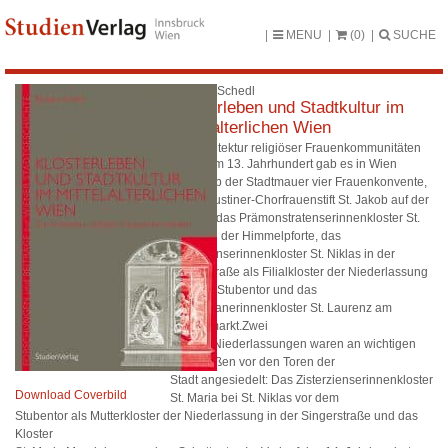
MENU
(0)
SUCHE
Barbara Schedl
Klosterleben und Stadtkultur im
mittelalterlichen Wien
Zur Architektur religiöser Frauenkommunitäten
Bereits im 13. Jahrhundert gab es in Wien
innerhalb der Stadtmauer vier Frauenkonvente,
das Augustiner-Chorfrauenstift St. Jakob auf der
Hülben, das Prämonstratenserinnenkloster St.
Agnes in der Himmelpforte, das
Zisterzienserinnenkloster St. Niklas in der
Singerstraße als Filialkloster der Niederlassung
vor dem Stubentor und das
Dominikanerinnenkloster St. Laurenz am
Fleischmarkt.Zwei
weitere Niederlassungen waren an wichtigen
Fernstraßen vor den Toren der
Stadt angesiedelt: Das Zisterzienserinnenkloster
Download Coverbild
St. Maria bei St. Niklas vor dem
Stubentor als Mutterkloster der Niederlassung in der Singerstraße und das
Kloster