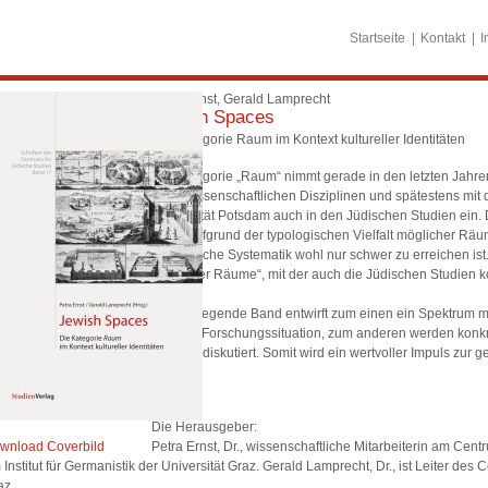
Startseite
Kontakt
I
Petra Ernst, Gerald Lamprecht
Jewish Spaces
Die Kategorie Raum im Kontext kultureller Identitäten
Die Kategorie „Raum“ nimmt gerade in den letzten Jahren
kulturwissenschaftlichen Disziplinen und spätestens mi
Universität Potsdam auch in den Jüdischen Studien ein.
dass „aufgrund der typologischen Vielfalt möglicher R
theoretische Systematik wohl nur schwer zu erreichen ist.
möglicher Räume“, mit der auch die Jüdischen Studien k
heraus.
Der vorliegende Band entwirft zum einen ein Spektrum mö
aktuelle Forschungssituation, zum anderen werden konkre
Ansätze diskutiert. Somit wird ein wertvoller Impuls zu
gesetzt.
Die Herausgeber:
wnload Coverbild
Petra Ernst, Dr., wissenschaftliche Mitarbeiterin am Cen
Institut für Germanistik der Universität Graz. Gerald Lamprecht, Dr., ist Leiter des
az.