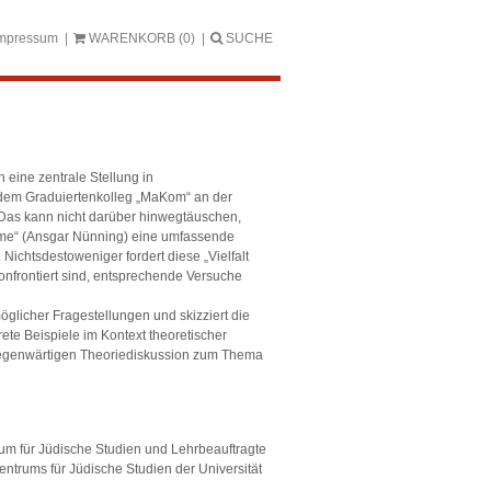
mpressum
WARENKORB
(0)
SUCHE
 eine zentrale Stellung in
t dem Graduiertenkolleg „MaKom“ an der
 Das kann nicht darüber hinwegtäuschen,
äume“ (Ansgar Nünning) eine umfassende
 Nichtsdestoweniger fordert diese „Vielfalt
onfrontiert sind, entsprechende Versuche
glicher Fragestellungen und skizziert die
te Beispiele im Kontext theoretischer
r gegenwärtigen Theoriediskussion zum Thema
trum für Jüdische Studien und Lehrbeauftragte
 Centrums für Jüdische Studien der Universität