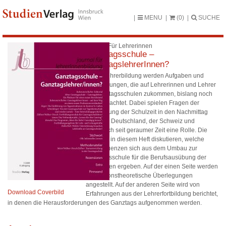
MENU
(0)
SUCHE
Journal Für Lehrerinnen
Ganztagsschule –
GanztagslehrerInnen?
In der Lehrerbildung werden Aufgaben und
Anforderungen, die auf Lehrerinnen und Lehrer
an Ganztagsschulen zukommen, bislang noch
kaum beachtet. Dabei spielen Fragen der
Erweiterung der Schulzeit in den Nachmittag
hinein in Deutschland, der Schweiz und
Österreich seit geraumer Zeit eine Rolle. Die
Beiträge in diesem Heft diskutieren, welche
Konsequenzen sich aus dem Umbau zur
Ganztagsschule für die Berufsausübung der
Lehrenden ergeben. Auf der einen Seite werden
professionstheoretische Überlegungen
angestellt. Auf der anderen Seite wird von
Download Coverbild
Erfahrungen aus der Lehrerfortbildung berichtet,
in denen die Herausforderungen des Ganztags aufgenommen werden.