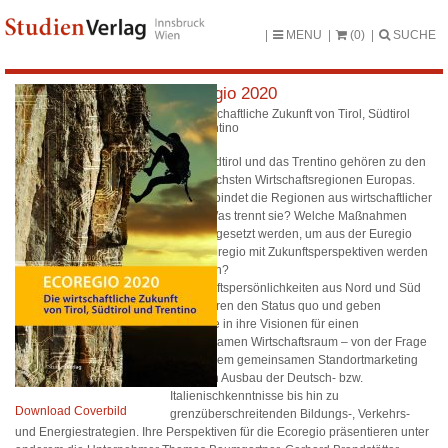
MENU
(0)
SUCHE
Ecoregio 2020
Die wirtschaftliche Zukunft von Tirol, Südtirol
und Trentino
Tirol, Südtirol und das Trentino gehören zu den
dynamischsten Wirtschaftsregionen Europas.
Was verbindet die Regionen aus wirtschaftlicher
Sicht? Was trennt sie? Welche Maßnahmen
müssen gesetzt werden, um aus der Euregio
eine Ecoregio mit Zukunftsperspektiven werden
zu lassen?
Wirtschaftspersönlichkeiten aus Nord und Süd
analysieren den Status quo und geben
Einblicke in ihre Visionen für einen
gemeinsamen Wirtschaftsraum – von der Frage
nach einem gemeinsamen Standortmarketing
über den Ausbau der Deutsch- bzw.
Italienischkenntnisse bis hin zu
Download Coverbild
grenzüberschreitenden Bildungs-, Verkehrs-
und Energiestrategien. Ihre Perspektiven für die Ecoregio präsentieren unter