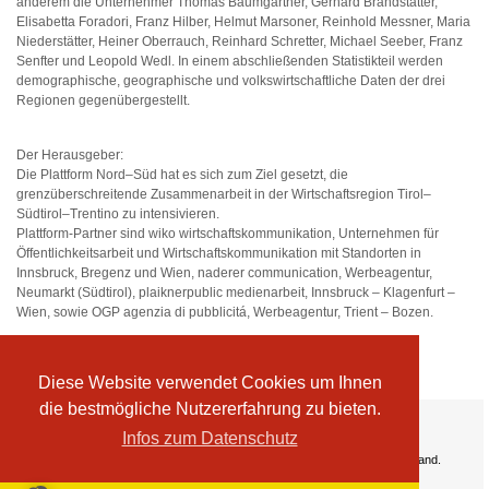
anderem die Unternehmer Thomas Baumgartner, Gerhard Brandstätter,
Elisabetta Foradori, Franz Hilber, Helmut Marsoner, Reinhold Messner, Maria
Niederstätter, Heiner Oberrauch, Reinhard Schretter, Michael Seeber, Franz
Senfter und Leopold Wedl. In einem abschließenden Statistikteil werden
demographische, geographische und volkswirtschaftliche Daten der drei
Regionen gegenübergestellt.
Der Herausgeber:
Die Plattform Nord–Süd hat es sich zum Ziel gesetzt, die
grenzüberschreitende Zusammenarbeit in der Wirtschaftsregion Tirol–
Südtirol–Trentino zu intensivieren.
Plattform-Partner sind wiko wirtschaftskommunikation, Unternehmen für
Öffentlichkeitsarbeit und Wirtschaftskommunikation mit Standorten in
Innsbruck, Bregenz und Wien, naderer communication, Werbeagentur,
Neumarkt (Südtirol), plaiknerpublic medienarbeit, Innsbruck – Klagenfurt –
Wien, sowie OGP agenzia di pubblicitá, Werbeagentur, Trient – Bozen.
Diese Website verwendet Cookies um Ihnen
die bestmögliche Nutzererfahrung zu bieten.
Ihre Vorteile:
Infos zum Datenschutz
Versandkosten
Wir liefern kostenlos ab EUR 50,- Bestellwert nach Österreich und Deutschland.
Zahlungsarten