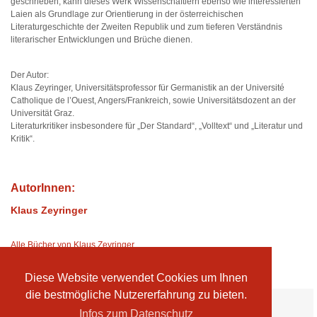
geschrieben, kann dieses Werk Wissenschaftlern ebenso wie interessierten
Laien als Grundlage zur Orientierung in der österreichischen
Literaturgeschichte der Zweiten Republik und zum tieferen Verständnis
literarischer Entwicklungen und Brüche dienen.
Der Autor:
Klaus Zeyringer, Universitätsprofessor für Germanistik an der Université
Catholique de l’Ouest, Angers/Frankreich, sowie Universitätsdozent an der
Universität Graz.
Literaturkritiker insbesondere für „Der Standard“, „Volltext“ und „Literatur und
Kritik“.
AutorInnen:
Klaus Zeyringer
Alle Bücher von Klaus Zeyringer
Diese Website verwendet Cookies um Ihnen
die bestmögliche Nutzererfahrung zu bieten.
Ihre Vorteile:
Infos zum Datenschutz
Versandkosten