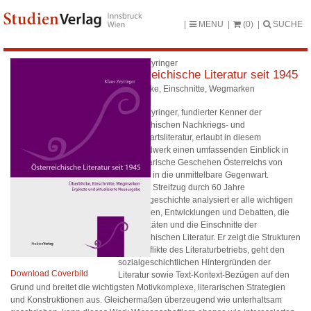
MENU
(0)
SUCHE
Klaus Zeyringer
Österreichische Literatur seit 1945
Überblicke, Einschnitte, Wegmarken
Klaus Zeyringer, fundierter Kenner der
österreichischen Nachkriegs- und
Gegenwartsliteratur, erlaubt in diesem
Standardwerk einen umfassenden Einblick in
das literarische Geschehen Österreichs von
1945 bis in die unmittelbare Gegenwart.
In einem Streifzug durch 60 Jahre
Literaturgeschichte analysiert er alle wichtigen
Tendenzen, Entwicklungen und Debatten, die
Kontinuitäten und die Einschnitte der
österreichischen Literatur. Er zeigt die Strukturen
und Konflikte des Literaturbetriebs, geht den
sozialgeschichtlichen Hintergründen der
Download Coverbild
Literatur sowie Text-Kontext-Bezügen auf den
Grund und breitet die wichtigsten Motivkomplexe, literarischen Strategien
und Konstruktionen aus. Gleichermaßen überzeugend wie unterhaltsam