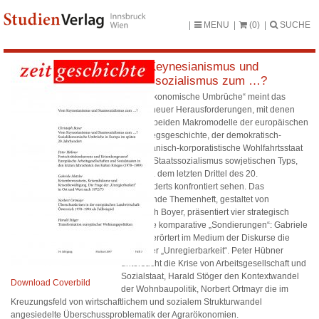
MENU
(0)
SUCHE
Vom Keynesianismus und
Staatssozialismus zum …?
„Sozialökonomische Umbrüche“ meint das
Bündel neuer Herausforderungen, mit denen
sich die beiden Makromodelle der europäischen
Nachkriegsgeschichte, der demokratisch-
keynesianisch-korporatistische Wohlfahrtsstaat
und der Staatssozialismus sowjetischen Typs,
seit etwa dem letzten Drittel des 20.
Jahrhunderts konfrontiert sehen. Das
vorliegende Themenheft, gestaltet von
Christoph Boyer, präsentiert vier strategisch
platzierte komparative „Sondierungen“: Gabriele
Metzler erörtert im Medium der Diskurse die
Frage der „Unregierbarkeit“. Peter Hübner
untersucht die Krise von Arbeitsgesellschaft und
Sozialstaat, Harald Stöger den Kontextwandel
Download Coverbild
der Wohnbaupolitik, Norbert Ortmayr die im
Kreuzungsfeld von wirtschaftlichem und sozialem Strukturwandel
angesiedelte Überschussproblematik der Agrarökonomien.