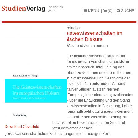
MENU
(0)
SUCHE
Helmut Reinalter
Die Geisteswissenschaften im
europäischen Diskurs
Band 1: West- und Zentraleuropa
Dieser neue richtungsweisende Band ist im
Rahmen eines großen Forschungsprojekts an
der Universität Innsbruck unter Leitung des
Herausgebers zu den Themenfeldern Theorien,
Methoden, Strukturwandel und Geschichte der
Geisteswissenschaften entstanden. Anhand
repräsentativer Studien aus zahlreichen
Ländern Europas gibt er einen ausgezeichneten
Überblick über die Entwicklung und den Stand
der Geisteswissenschaften in Forschung, Lehre
und Wissenschaftspolitik auf unserem Kontinent
und leistet damit einen wertvollen Beitrag zur
hochaktuellen Diskussion um den Sinn und
Download Coverbild
Wert der verschiedenen
geisteswissenschaftlichen Fachrichtungen in der heutigen Zeit.