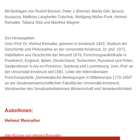
Mit Beiträgen von Rudolf Bolzern, Peter J. Brenner, Marita Gilli, Ignacio
Izuzquiza, Matthias Langheiter-Tutschek, Wolfgang Müller-Funk, Helmut
Reinalter, Tatiana Silla und Manfred Wagner
Der Herausgeber:
Univ.-Prof. Dr. Helmut Reinalter, geboren in Innsbruck 1943, Studium der
Geschichte und Philosophie an der Universität Innsbruck, Dr. phil. 1971,
Habilitation aus Geschichte der Neuzeit 1978, Forschungsaufenthalte in
Frankreich, England, Italien, Deutschland, Tschechien, Russland und Polen,
Gastprofessor in Aix-en-Provence, Salzburg und Luxembourg, Univ.-Prof. an
der Universität Innsbruck seit 1981, Leiter der Internationalen
Forschungsstelle „Demokratische Bewegungen in Mitteleuropa 1770-1850“
an der Geisteswissenschaftlichen Fakultät der Universität Innsbruck,
Vorsitzender des Senatsarbeitskreises Wissenschaft und Verantwortlichkeit.
AutorInnen:
Helmut Reinalter
Alle Bücher von Helmut Reinalter