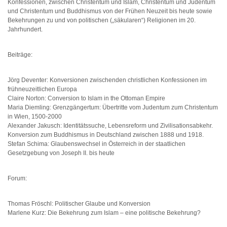
Konfessionen, zwischen Christentum und Islam, Christentum und Judentum
und Christentum und Buddhismus von der Frühen Neuzeit bis heute sowie
Bekehrungen zu und von politischen („säkularen“) Religionen im 20.
Jahrhundert.
Beiträge:
Jörg Deventer: Konversionen zwischenden christlichen Konfessionen im
frühneuzeitlichen Europa
Claire Norton: Conversion to Islam in the Ottoman Empire
Maria Diemling: Grenzgängertum: Übertritte vom Judentum zum Christentum
in Wien, 1500-2000
Alexander Jakusch: Identitätssuche, Lebensreform und Zivilisationsabkehr.
Konversion zum Buddhismus in Deutschland zwischen 1888 und 1918.
Stefan Schima: Glaubenswechsel in Österreich in der staatlichen
Gesetzgebung von Joseph II. bis heute
Forum:
Thomas Fröschl: Politischer Glaube und Konversion
Marlene Kurz: Die Bekehrung zum Islam – eine politische Bekehrung?