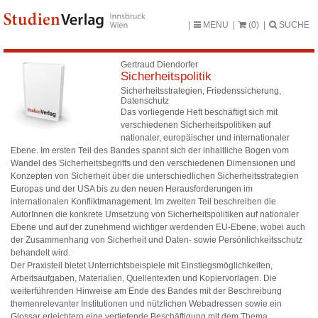
MENU
(0)
SUCHE
Gertraud Diendorfer
Sicherheitspolitik
Sicherheitsstrategien, Friedenssicherung,
Datenschutz
Das vorliegende Heft beschäftigt sich mit
verschiedenen Sicherheitspolitiken auf
nationaler, europäischer und internationaler
Ebene. Im ersten Teil des Bandes spannt sich der inhaltliche Bogen vom
Wandel des Sicherheitsbegriffs und den verschiedenen Dimensionen und
Konzepten von Sicherheit über die unterschiedlichen Sicherheitsstrategien
Europas und der USA bis zu den neuen Herausforderungen im
internationalen Konfliktmanagement. Im zweiten Teil beschreiben die
AutorInnen die konkrete Umsetzung von Sicherheitspolitiken auf nationaler
Ebene und auf der zunehmend wichtiger werdenden EU-Ebene, wobei auch
der Zusammenhang von Sicherheit und Daten- sowie Persönlichkeitsschutz
behandelt wird.
Der Praxisteil bietet Unterrichtsbeispiele mit Einstiegsmöglichkeiten,
Arbeitsaufgaben, Materialien, Quellentexten und Kopiervorlagen. Die
weiterführenden Hinweise am Ende des Bandes mit der Beschreibung
themenrelevanter Institutionen und nützlichen Webadressen sowie ein
Glossar erleichtern eine vertiefende Beschäftigung mit dem Thema.