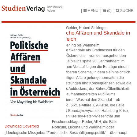
MENU
(0)
SUCHE
Michael Gehler, Hubert Sickinger
Politische Affären und Skandale in
Österreich
Von Mayerling bis Waldheim
Politische Skandale als Gradmesser für den
Zustand Österreichs – von der ausgehenden
Monarchie bis ins späte 20. Jahrhundert: Im
historischen Verlauf folgen die Beiträge einem
vergleichbaren Schema, in dem sie hinsichtlich
der jeweiligen Affäre gelungenermaßen die
Voraussetzungen und Konsequenzen sowie die
Rolle des Aufdeckers, der Bühne/Öffentlichkeit
und des aufnahmebereiten Publikums
thematisieren. Was hat den Skandal – ob
Mayerling, Sixtus-Affäre, CA-Krise, die Fälle
Olah und Borodajkewycz, die Habsburg-Krise,
die Affären Kreisky-Peter-Wiesenthal und
Frischenschlager-Reder, AKH, die Fälle
Download Coverbild
Noricum, Lucona und Waldheim oder
„Ideologische Missgeburt“/“ordentliche Beschäftigungspolitik“ – überhaupt