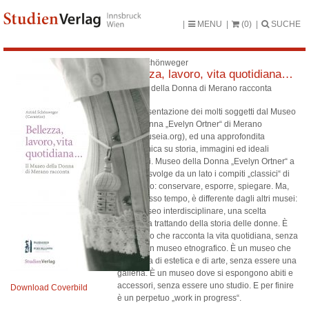
MENU
(0)
SUCHE
Astrid Schönweger
Bellezza, lavoro, vita quotidiana…
Il Museo della Donna di Merano racconta
Una presentazione dei molti soggetti dal Museo
della Donna „Evelyn Ortner“ di Merano
(www.museia.org), ed una approfondita
panoramica su storia, immagini ed ideali
femminili. Museo della Donna „Evelyn Ortner“ a
Merano svolge da un lato i compiti „classici“ di
un museo: conservare, esporre, spiegare. Ma,
nello stesso tempo, è differente dagli altri musei:
è un museo interdisciplinare, una scelta
obbligata trattando della storia delle donne. È
un museo che racconta la vita quotidiana, senza
essere un museo etnografico. È un museo che
si occupa di estetica e di arte, senza essere una
galleria. È un museo dove si espongono abiti e
accessori, senza essere uno studio. E per finire
Download Coverbild
è un perpetuo „work in progress“.