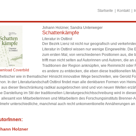
Startseite
Kontakt
I
Johann Holzner, Sandra Unterweger
Schattenkämpfe
Literatur in Osttirol
Der Bezirk Lienz ist nicht nur geografisch und verkehrste
Literatur in Osttirol wissen nur wenige Eingeweihte. Di
zum ersten Mal, von verschiedenen Positionen aus, die b
trifft man nicht selten auf Autorinnen und Autoren, die 
Traditionen der Region anknüpfen, wie Reimmichl oder F
wnload Coverbild
es andere zu entdecken, die eben diese traditionellen M
thetischer wie in thematischer Hinsicht innovative Wege beschreiten, wie Gerold Fo
non. In der Literaturlandschaft Osttirol findet man alle denkbaren Formen von Heima
e aus dieser Beschränkung radikal ausgebrochen sind und von neuen Welten erzäh
ne Darstellung im Stil der traditionellen Literaturgeschichtsschreibung wird in die
e allesamt von Mitarbeiterinnen und Mitarbeitern des Forschungsinstituts Brenner-A
elmehr unterschiedliche, manchmal auch recht unkonventionelle Annäherungen an 
utorInnen:
hann Holzner