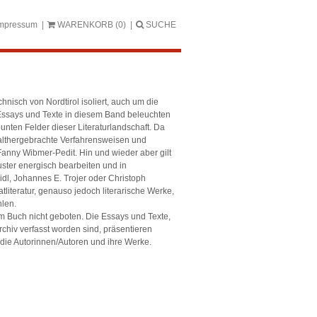
mpressum
WARENKORB
(0)
SUCHE
chnisch von Nordtirol isoliert, auch um die
e Essays und Texte in diesem Band beleuchten
unten Felder dieser Literaturlandschaft. Da
an althergebrachte Verfahrensweisen und
anny Wibmer-Pedit. Hin und wieder aber gilt
uster energisch bearbeiten und in
idl, Johannes E. Trojer oder Christoph
tliteratur, genauso jedoch literarische Werke,
len.
sem Buch nicht geboten. Die Essays und Texte,
rchiv verfasst worden sind, präsentieren
die Autorinnen/Autoren und ihre Werke.