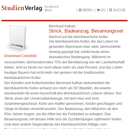
MENU
(0)
SUCHE
Bernhard Kathan
Strick, Badeanzug, Besamungsset
Nachruf auf die kleinbäuerliche Kultur
Die kleinbäuerliche Kultur, die das Leben im
gesamten Alpenraum über viele Jahrhunderte
hinweg geprägt hat, erlebt heute einen
Download Coverbild
dramatischen Niedergang. Während im
neunzehnten Jahrhundert etwa 75% der Bevölkerung von der Landwirtschaft
lebten, sind es heute nur noch etwas mehr als zwei Prozent, und das Leben
heutiger Bauern hat nicht mehr viel gemein mit der traditionellen
kleinbäuerlichen Kultur.
Der Künstler und Kulturhistoriker Bernhard Kathan dokumentiert die
kleinbäuerliche Kultur anhand von mehr als 50 Objekten, die jeweils
repräsentativ für einen Ausschnitt des kleinbäuerlichen Lebens stehen: Der
Strick, eines der Universalwerkzeuge, mit dem Heu und Holz
zusammengeschnürt, Kühe ans Halfter genommen, Kinder geschlagen und
Särge im Boden versenkt wurden. Der Badeanzug, den Mädchen ab den
60er Jahren trugen, um die Hitze bei der Feldarbeit zu ertragen. Das
Besamungsset, mit dessen Hilfe sich die Zuchtleistungen optimieren ließen.
Und viele andere Gegenstände des kleinbäuerlichen Alltags, vom