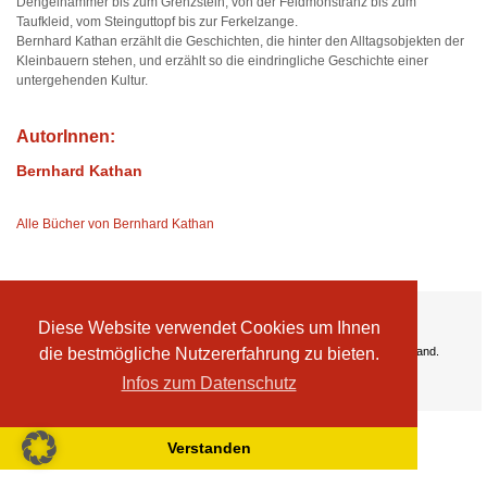
Dengelhammer bis zum Grenzstein, von der Feldmonstranz bis zum
Taufkleid, vom Steinguttopf bis zur Ferkelzange.
Bernhard Kathan erzählt die Geschichten, die hinter den Alltagsobjekten der
Kleinbauern stehen, und erzählt so die eindringliche Geschichte einer
untergehenden Kultur.
AutorInnen:
Bernhard Kathan
Alle Bücher von Bernhard Kathan
Ihre Vorteile:
Diese Website verwendet Cookies um Ihnen
Versandkosten
Wir liefern kostenlos ab EUR 50,- Bestellwert nach Österreich und Deutschland.
die bestmögliche Nutzererfahrung zu bieten.
Zahlungsarten
Infos zum Datenschutz
Wir akzeptieren Kreditkarte, PayPal, Sofortüberweisung
Verstanden