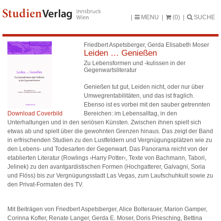
MENU
(0)
SUCHE
Friedbert Aspetsberger, Gerda Elisabeth Moser
Leiden … Genießen
Zu Lebensformen und -kulissen in der
Gegenwartsliteratur
Genießen tut gut, Leiden nicht, oder nur über
Umwegrentabilitäten, und das ist fraglich.
Ebenso ist es vorbei mit den sauber getrennten
Download Coverbild
Bereichen: im Lebensalltag, in den
Unterhaltungen und in den seriösen Künsten. Zwischen ihnen spielt sich
etwas ab und spielt über die gewohnten Grenzen hinaus. Das zeigt der Band
in erfrischenden Studien zu den Lustfeldern und Vergnügungsplätzen wie zu
den Lebens- und Todesarten der Gegenwart. Das Panorama reicht von der
etablierten Literatur (Rowlings ›Harry Potter‹, Texte von Bachmann, Tabori,
Jelinek) zu den avantgardistischen Formen (Hochgatterer, Galvagni, Soria
und Flöss) bis zur Vergnügungsstadt Las Vegas, zum Laufschuhkult sowie zu
den Privat-Formaten des TV.
Mit Beiträgen von Friedbert Aspetsberger, Alice Bolterauer, Marion Gamper,
Corinna Kofler, Renate Langer, Gerda E. Moser, Doris Priesching, Bettina