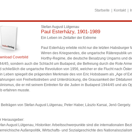
Startseite
Kontakt
I
Stefan August Lütgenau
Paul Esterházy, 1901-1989
Ein Leben im Zeitalter der Extreme
Paul Esterházy erlebte nicht nur die letzten Habsburger 
Wirren des Kriegsendes, die ungarische Räterepublik un
wnload Coverbild
Horthy-Regime, die deutsche Besatzung Ungarns und die
44/45, sondern auch die Schlacht um Budapest, die Befreiung durch die Rote Armee, 
d schließlich die ungarische Revolution von 1956, welcher er die Flucht nach Öster
in Leben spiegelt die prägenden Merkmale des von Eric Hobsbawm als „Age of Ex
fahrungen von Freiheitsstreben und Unterdrückung, die Grausamkeit der Diktature
alinismus, die er mit seinem Eintreten für die Juden in Budapest 1944/45 und als Op
ib erfahren musste.
t Beiträgen von Stefan August Lütgenau, Peter Haber, Lászlo Karsai, Jenö Gergely.
r Herausgeber:
efan August Lütgenau, Historiker. Arbeitsschwerpunkte sind die internationalen Bez
terreichische Außenpolitik, Wirtschafts- und Sozialgeschichte des Nationalsozial