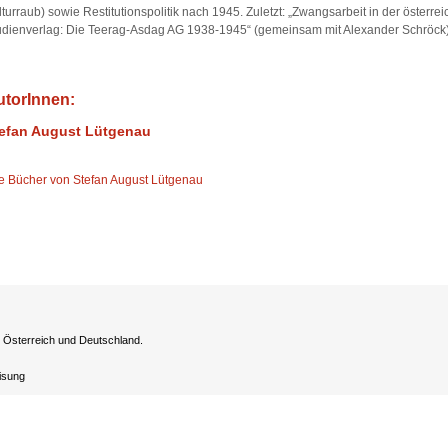
turraub) sowie Restitutionspolitik nach 1945. Zuletzt: „Zwangsarbeit in der österrei
udienverlag: Die Teerag-Asdag AG 1938-1945“ (gemeinsam mit Alexander Schröck)
utorInnen:
efan August Lütgenau
le Bücher von Stefan August Lütgenau
h Österreich und Deutschland.
eisung