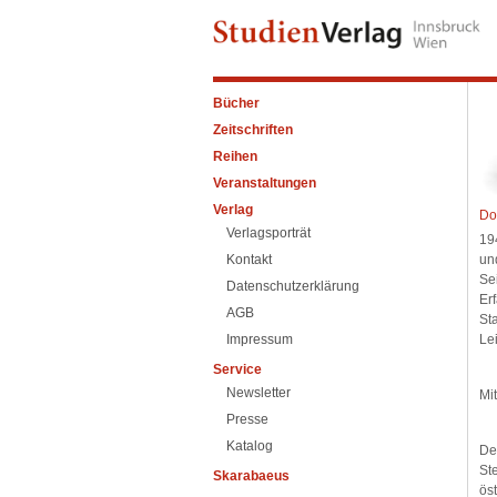
Bücher
Zeitschriften
Reihen
Veranstaltungen
Verlag
Do
Verlagsporträt
19
Kontakt
un
Se
Datenschutzerklärung
Er
AGB
St
Impressum
Le
Service
Newsletter
Mi
Presse
Katalog
De
St
Skarabaeus
ös