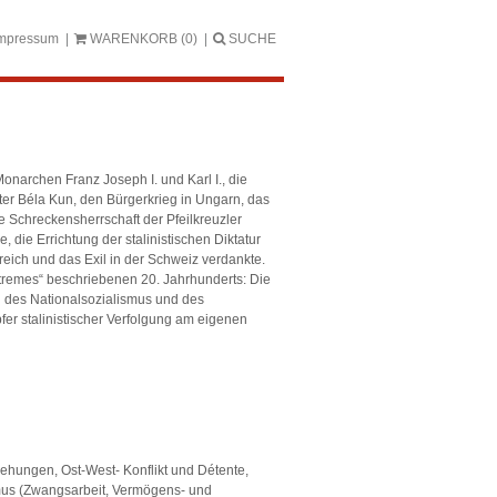
mpressum
WARENKORB
(0)
SUCHE
Monarchen Franz Joseph I. und Karl I., die
ter Béla Kun, den Bürgerkrieg in Ungarn, das
 Schreckensherrschaft der Pfeilkreuzler
die Errichtung der stalinistischen Diktatur
reich und das Exil in der Schweiz verdankte.
tremes“ beschriebenen 20. Jahrhunderts: Die
n des Nationalsozialismus und des
fer stalinistischer Verfolgung am eigenen
iehungen, Ost-West- Konflikt und Détente,
ismus (Zwangsarbeit, Vermögens- und