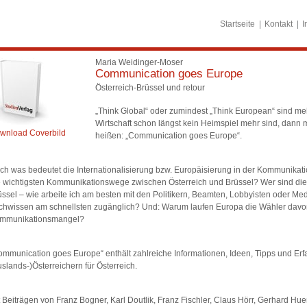
Startseite
Kontakt
I
Maria Weidinger-Moser
Communication goes Europe
Österreich-Brüssel und retour
„Think Global“ oder zumindest „Think European“ sind meh
Wirtschaft schon längst kein Heimspiel mehr sind, dann
wnload Coverbild
heißen: „Communication goes Europe“.
ch was bedeutet die Internationalisierung bzw. Europäisierung in der Kommunikati
e wichtigsten Kommunikationswege zwischen Österreich und Brüssel? Wer sind die r
üssel – wie arbeite ich am besten mit den Politikern, Beamten, Lobbyisten oder Me
chwissen am schnellsten zugänglich? Und: Warum laufen Europa die Wähler davon 
mmunikationsmangel?
ommunication goes Europe“ enthält zahlreiche Informationen, Ideen, Tipps und Erfa
uslands-)Österreichern für Österreich.
t Beiträgen von Franz Bogner, Karl Doutlik, Franz Fischler, Claus Hörr, Gerhard Hue