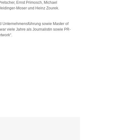
Pretscher, Ernst Primosch, Michael
Weidinger-Moser und Heinz Zourek.
und Unternehmensführung sowie Master of
ar viele Jahre als Journalistin sowie PR-
twork“.