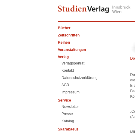
Bücher
Zeitschriften
Reihen
Veranstaltungen
Verlag
Do
Verlagsporträt
Kontakt
Do
Datenschutzerklärung
di
AGB
Br
Fa
Impressum
Ko
Service
Newsletter
„C
Presse
(A
Katalog
Skarabaeus
Mi