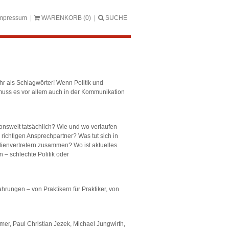
mpressum
WARENKORB
(0)
SUCHE
r als Schlagwörter! Wenn Politik und
 muss es vor allem auch in der Kommunikation
onswelt tatsächlich? Wie und wo verlaufen
ichtigen Ansprechpartner? Was tut sich in
dienvertretern zusammen? Wo ist aktuelles
– schlechte Politik oder
hrungen – von Praktikern für Praktiker, von
mer, Paul Christian Jezek, Michael Jungwirth,