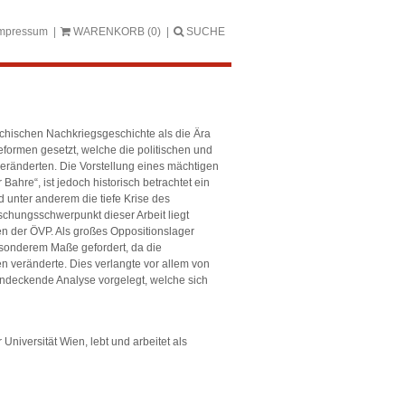
mpressum
WARENKORB
(0)
SUCHE
ichischen Nachkriegsgeschichte als die Ära
eformen gesetzt, welche die politischen und
 veränderten. Die Vorstellung eines mächtigen
Bahre“, ist jedoch historisch betrachtet ein
 unter anderem die tiefe Krise des
chungsschwerpunkt dieser Arbeit liegt
n der ÖVP. Als großes Oppositionslager
sonderem Maße gefordert, da die
en veränderte. Dies verlangte vor allem von
chendeckende Analyse vorgelegt, welche sich
 Universität Wien, lebt und arbeitet als