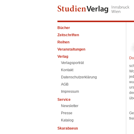
Bücher
Zeitschriften
Reihen
Veranstaltungen
Verlag
Do
Verlagsporträt
sc
Kontakt
Wo
je
Datenschutzerklärung
wu
AGB
ur
Impressum
de
üb
Service
Newsletter
Presse
Ger
fre
Katalog
Skarabaeus