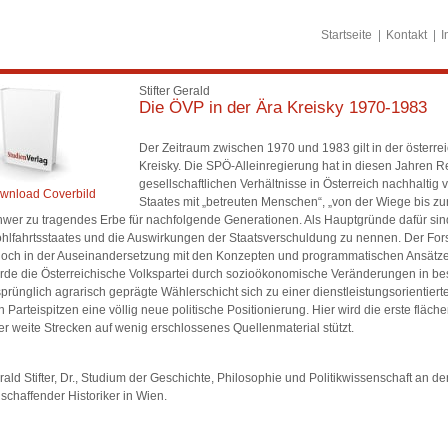
Startseite
Kontakt
I
Stifter Gerald
Die ÖVP in der Ära Kreisky 1970-1983
Der Zeitraum zwischen 1970 und 1983 gilt in der österre
Kreisky. Die SPÖ-Alleinregierung hat in diesen Jahren R
gesellschaftlichen Verhältnisse in Österreich nachhaltig
wnload Coverbild
Staates mit „betreuten Menschen“, „von der Wiege bis zur 
hwer zu tragendes Erbe für nachfolgende Generationen. Als Hauptgründe dafür sind
hlfahrtsstaates und die Auswirkungen der Staatsverschuldung zu nennen. Der Fors
doch in der Auseinandersetzung mit den Konzepten und programmatischen Ansätze
rde die Österreichische Volkspartei durch sozioökonomische Veränderungen in be
sprünglich agrarisch geprägte Wählerschicht sich zu einer dienstleistungsorientiert
n Parteispitzen eine völlig neue politische Positionierung. Hier wird die erste flä
er weite Strecken auf wenig erschlossenes Quellenmaterial stützt.
ald Stifter, Dr., Studium der Geschichte, Philosophie und Politikwissenschaft an der
ischaffender Historiker in Wien.