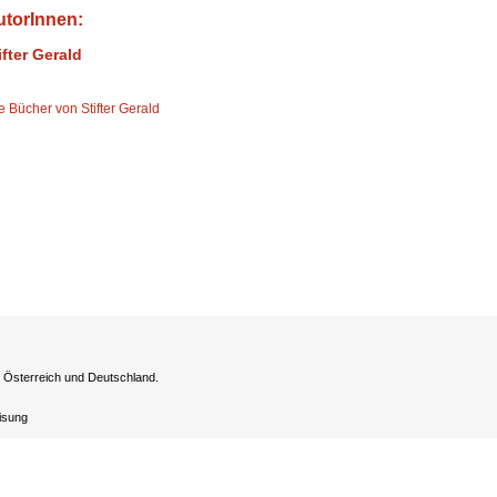
utorInnen:
ifter Gerald
e Bücher von Stifter Gerald
h Österreich und Deutschland.
eisung