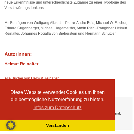
neue Erkenntnisse und unterschiedlichste Zugänge zu einer Typologie des
Verschwörungsdenkens.
Mit Beiträgen von Wolfgang Albrecht, Pierre-André Bois, Michael W. Fischer,
Eduard Gugenberger, Michael Hagemeister, Armin Pfahl-Traughber, Helmut
Reinalter, Johannes Rogalla von Bieberstein und Hermann Schüttler.
AutorInnen:
Helmut Reinalter
Alle Bücher von Helmut Reinalter
Diese Website verwendet Cookies um Ihnen
die bestmögliche Nutzererfahrung zu bieten.
Ihre Vorteile:
Infos zum Datenschutz
Versandkosten
Wir liefern kostenlos ab EUR 50,- Bestellwert nach Österreich und Deutschland.
Zahlungsarten
Wir akzeptieren Kreditkarte, PayPal, Sofortüberweisung
Verstanden