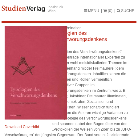
MENU
(0)
SUCHE
Helmut Reinalter
Typologien des
Verschwörungsdenkens
„Typologien des Verschwörungsdenkens“
vereint Beiträge internationaler Experten zu
einem der wohl meistdiskutierten Themen im
Zusammenhang mit der Freimaurerei: dem
Verschwörungsdenken. Inhaltlich stehen die
Funktionen und Rollen vermeintlich
konspirativer Gruppen im
Verschwörungsdenken im Zentrum, wie z. B.
Aufklärer, Jakobiner, Freimaurer, Illuminaten,
Juden, Demokraten, Sozialisten und
Kommunisten. Wissenschaftlich fundiert
beleuchten die Autoren wichtige Varianten zu
einer Typologie des Verschwörungsdenkens
und spannen dabei den Bogen über von den
Download Coverbild
„Protokollen der Weisen von Zion“ bis zu „UFO-
Verschwörungen“ der jüngsten Gegenwart. Der Band vereint faszinierende