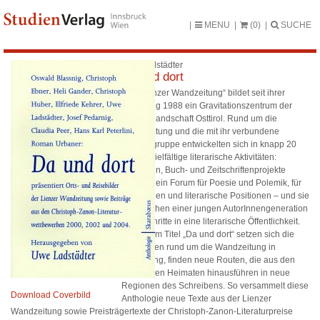
MENU
(0)
SUCHE
Uwe Ladstädter
Da und dort
Die „Lienzer Wandzeitung“ bildet seit ihrer
Gründung 1988 ein Gravitationszentrum der
Literaturlandschaft Osttirol. Rund um die
Wandzeitung und die mit ihr verbundene
Autorengruppe entwickelten sich in knapp 20
Jahren vielfältige literarische Aktivitäten:
Lesungen, Buch- und Zeitschriftenprojekte
eröffnen ein Forum für Poesie und Polemik, für
Meinungen und literarische Positionen – und sie
ermöglichen einer jungen AutorInnengeneration
erste Schritte in eine literarische Öffentlichkeit.
Unter dem Titel „Da und dort“ setzen sich die
AutorInnen rund um die Wandzeitung in
Bewegung, finden neue Routen, die aus den
gewohnten Heimaten hinausführen in neue
Regionen des Schreibens. So versammelt diese
Download Coverbild
Anthologie neue Texte aus der Lienzer
Wandzeitung sowie Preisträgertexte der Christoph-Zanon-Literaturpreise