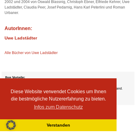
2002 und 2004 von Oswald Blassnig, Christoph Ebner, Elfriede Kehrer, Uwe
Ladstädter, Claudia Peer, Josef Pedarnig, Hans Karl Peterlini und Roman
Urbaner.
AutorInnen:
Uwe Ladstädter
Alle Bücher von Uwe Ladstädter
Ihre Vorteile:
Versandkosten
Wir liefern kostenlos ab EUR 50,- Bestellwert nach Österreich und Deutschland.
Diese Website verwendet Cookies um Ihnen
Zahlungsarten
die bestmögliche Nutzererfahrung zu bieten.
Wir akzeptieren Kreditkarte, PayPal, Sofortüberweisung
Infos zum Datenschutz
Verstanden