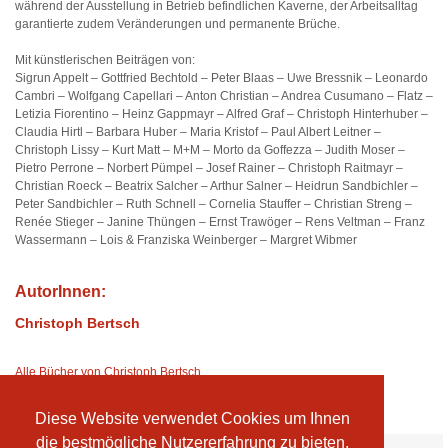
während der Ausstellung in Betrieb befindlichen Kaverne, der Arbeitsalltag
garantierte zudem Veränderungen und permanente Brüche.
Mit künstlerischen Beiträgen von:
Sigrun Appelt – Gottfried Bechtold – Peter Blaas – Uwe Bressnik – Leonardo
Cambri – Wolfgang Capellari – Anton Christian – Andrea Cusumano – Flatz –
Letizia Fiorentino – Heinz Gappmayr – Alfred Graf – Christoph Hinterhuber –
Claudia Hirtl – Barbara Huber – Maria Kristof – Paul Albert Leitner –
Christoph Lissy – Kurt Matt – M+M – Morto da Goffezza – Judith Moser –
Pietro Perrone – Norbert Pümpel – Josef Rainer – Christoph Raitmayr –
Christian Roeck – Beatrix Salcher – Arthur Salner – Heidrun Sandbichler –
Peter Sandbichler – Ruth Schnell – Cornelia Stauffer – Christian Streng –
Renée Stieger – Janine Thüngen – Ernst Trawöger – Rens Veltman – Franz
Wassermann – Lois & Franziska Weinberger – Margret Wibmer
AutorInnen:
Christoph Bertsch
Alle Bücher von Christoph Bertsch
Diese Website verwendet Cookies um Ihnen
die bestmögliche Nutzererfahrung zu bieten.