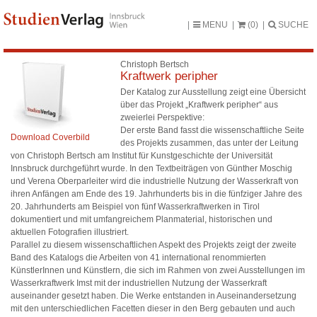
MENU
(0)
SUCHE
Christoph Bertsch
Kraftwerk peripher
Der Katalog zur Ausstellung zeigt eine Übersicht
über das Projekt „Kraftwerk peripher“ aus
zweierlei Perspektive:
Der erste Band fasst die wissenschaftliche Seite
Download Coverbild
des Projekts zusammen, das unter der Leitung
von Christoph Bertsch am Institut für Kunstgeschichte der Universität
Innsbruck durchgeführt wurde. In den Textbeiträgen von Günther Moschig
und Verena Oberparleiter wird die industrielle Nutzung der Wasserkraft von
ihren Anfängen am Ende des 19. Jahrhunderts bis in die fünfziger Jahre des
20. Jahrhunderts am Beispiel von fünf Wasserkraftwerken in Tirol
dokumentiert und mit umfangreichem Planmaterial, historischen und
aktuellen Fotografien illustriert.
Parallel zu diesem wissenschaftlichen Aspekt des Projekts zeigt der zweite
Band des Katalogs die Arbeiten von 41 international renommierten
KünstlerInnen und Künstlern, die sich im Rahmen von zwei Ausstellungen im
Wasserkraftwerk Imst mit der industriellen Nutzung der Wasserkraft
auseinander gesetzt haben. Die Werke entstanden in Auseinandersetzung
mit den unterschiedlichen Facetten dieser in den Berg gebauten und auch