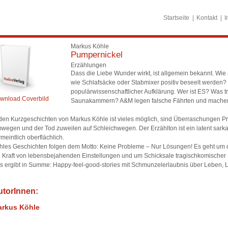
Startseite
Kontakt
I
Markus Köhle
Pumpernickel
Erzählungen
Dass die Liebe Wunder wirkt, ist allgemein bekannt. W
wie Schlafsäcke oder Stabmixer positiv beseelt werden
populärwissenschaftlicher Aufklärung. Wer ist ES? Was t
wnload Coverbild
Saunakammern? A&M legen falsche Fährten und machen gl
 den Kurzgeschichten von Markus Köhle ist vieles möglich, sind Überraschungen
wegen und der Tod zuweilen auf Schleichwegen. Der Erzählton ist ein latent sarkast
meintlich oberflächlich.
hles Geschichten folgen dem Motto: Keine Probleme – Nur Lösungen! Es geht um 
e Kraft von lebensbejahenden Einstellungen und um Schicksale tragischkomischer
s ergibt in Summe: Happy-feel-good-stories mit Schmunzelerlaubnis über Leben,
utorInnen:
rkus Köhle