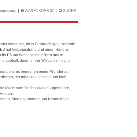
mpressum
WARENKORB
(0)
SUCHE
ie aber kommt es, dass Gebrauchsgegenstände
? ES hat Geltungsdrang und einen Hang zu
reibt ES auf Weihnachtsmärkten und in
aubhaft, dass in ihrer Welt alles möglich
 Programm. Es begegnen einem Wunder auf
ischer, der Inhalt realitätsnah und bloß
die Macht vom Treffen zweier Augenpaare,
 Helden.
 Lieben, Sterben, Wunder und Neuanfänge.