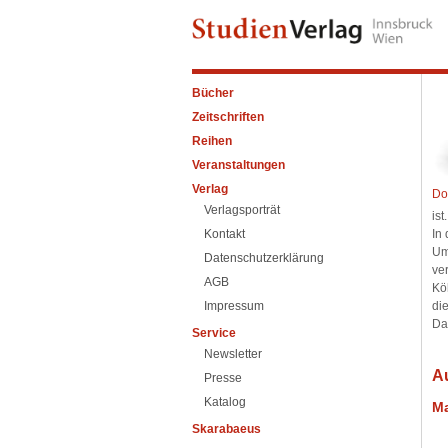
Bücher
Zeitschriften
Reihen
Veranstaltungen
Verlag
Do
Verlagsporträt
ist.
Kontakt
In
Um
Datenschutzerklärung
ver
AGB
Kö
Impressum
di
Da
Service
Newsletter
A
Presse
Katalog
Ma
Skarabaeus