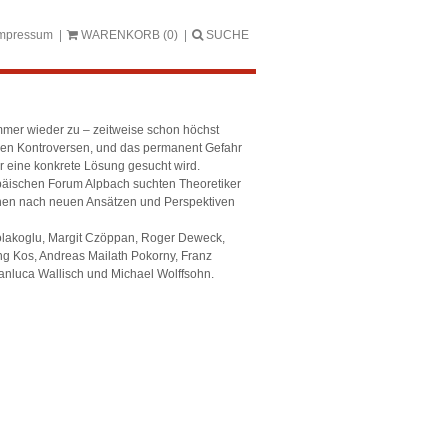
mpressum
WARENKORB
(0)
SUCHE
mmer wieder zu – zeitweise schon höchst
schen Kontroversen, und das permanent Gefahr
er eine konkrete Lösung gesucht wird.
ischen Forum Alpbach suchten Theoretiker
chen nach neuen Ansätzen und Perspektiven
Colakoglu, Margit Czöppan, Roger Deweck,
ng Kos, Andreas Mailath Pokorny, Franz
ianluca Wallisch und Michael Wolffsohn.