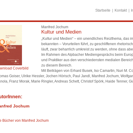
Startseite
Kontakt
I
Manfred Jochum
Kultur und Medien
„Kultur und Medien“ – ein unendliches Reizthema, das i
bekannten – Vorurteilen führt, zu geschliffenen rhetori
läuft, zwar beharrlich umkreist zu werden, ohne dass ab
Im Rahmen des Alpbacher Mediengesprächs beim Europä
und Praktiker aus den verschiedensten medialen Berei
zu diesem Bereich.
wnload Coverbild
Mit Beiträgen von Erhard Busek, Iso Camartin, Nuri M. 
omas Goiser, Ulrike Hessler, Jochen Hörisch, Paul Jandl, Manfred Jochum, Wolfga
nola, Franz Morak, Marie Ringler, Andreas Schett, Christof Spörk, Haide Tenner, G
utorInnen:
anfred Jochum
le Bücher von Manfred Jochum