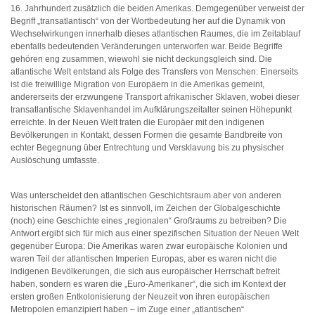
16. Jahrhundert zusätzlich die beiden Amerikas. Demgegenüber verweist der
Begriff „transatlantisch“ von der Wortbedeutung her auf die Dynamik von
Wechselwirkungen innerhalb dieses atlantischen Raumes, die im Zeitablauf
ebenfalls bedeutenden Veränderungen unterworfen war. Beide Begriffe
gehören eng zusammen, wiewohl sie nicht deckungsgleich sind. Die
atlantische Welt entstand als Folge des Transfers von Menschen: Einerseits
ist die freiwillige Migration von Europäern in die Amerikas gemeint,
andererseits der erzwungene Transport afrikanischer Sklaven, wobei dieser
transatlantische Sklavenhandel im Aufklärungszeitalter seinen Höhepunkt
erreichte. In der Neuen Welt traten die Europäer mit den indigenen
Bevölkerungen in Kontakt, dessen Formen die gesamte Bandbreite von
echter Begegnung über Entrechtung und Versklavung bis zu physischer
Auslöschung umfasste.
Was unterscheidet den atlantischen Geschichtsraum aber von anderen
historischen Räumen? Ist es sinnvoll, im Zeichen der Globalgeschichte
(noch) eine Geschichte eines „regionalen“ Großraums zu betreiben? Die
Antwort ergibt sich für mich aus einer spezifischen Situation der Neuen Welt
gegenüber Europa: Die Amerikas waren zwar europäische Kolonien und
waren Teil der atlantischen Imperien Europas, aber es waren nicht die
indigenen Bevölkerungen, die sich aus europäischer Herrschaft befreit
haben, sondern es waren die „Euro-Amerikaner“, die sich im Kontext der
ersten großen Entkolonisierung der Neuzeit von ihren europäischen
Metropolen emanzipiert haben – im Zuge einer „atlantischen“