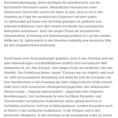
Revolutionsbewegung, deren wichtigste die amerikanische und die
französische Revolution waren. Wesentliches Kennzeichen einer
Atlantischen Geschichte scheint mir daher zu sein, dass es nur in den
Amerikas als Folge der europäischen Expansion seit dem späten
15.Jahrhundert auf Dauer und mit Erfolg gelungen ist, politische und
kulturelle Institutionen nach dem Vorbild und Muster der europäischen
Metropolen aufzubauen. Nach der langen Phase der europäischen
Inbesitznahme, Eroberung und Kolonisierung entstand im Lauf der zweiten
Hälfte des 18. Jahrhunderts in den Amerikas endgültig eine kreolische Elite,
die den Doppelkontinent dominierte.
Damit waren jene Voraussetzungen gegeben, dass in den Amerikas eine bei
allen Abwandlungen und Modifikationen letztlich doch europäische Welt
entstanden ist, ein „Neu-Europa“, eine Gegen-Küste am westlichen Ufer des
Atlantiks. Die Entstehung dieses „neuen“ Europas war nur möglich, weil noch
vor 1800 die europäische Besiedlung und damit die Zahl der Europäer und
ihrer Nachkommen in den Amerikas die dafür nötige kritische Größe erreicht
hatte (noch nicht numerische Überlegenheit gegenüber den afrikanischen
Sklaven sowie – regional unterschiedlich – gegenüber den indigenen
Bevölkerungen). Die Fundamente für eine fruchtbare Rezeption und
Transformation europäischer Kulturformen waren gelegt (nicht nur in
Architektur und Kunst, nicht nur im Bildungskanon, sondern besonders auch
im Recht, in den politischen Institutionen, in der Religion und in den
kirchlichen Strukturen). In den Amerikas ist die europäische Kultur (in einem