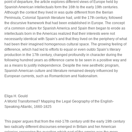
point of departure, the article explores different views of Europe held by
Spanish American intellectuals form the 16th to the early 19th centuries.
Although the context they lived in was quite different from the Iberian
Peninsula, Colonial Spanish literature had, until the 17th century, followed
the discursive framework that had been established in Europe. The concept
of a common culture for Spanish America and Spain then began to erode as
intellectuals born in the Americas realized that their interests were not
necessarily identical with Spain’s and that they lived on the periphery of what
had been their imagined homogenous cultural space. The growing feeling of
difference, which had led to efforts to equal or even outdo Spain’s literary
production in the 17th century, changed profoundly in character during the
following hundred years as difference came to be seen in a positive way and
as a means to justify independence. Despite the new aesthetic program,
Spanish American culture and literature remained deeply influenced by
European currents, such as Romanticism and Nationalism.
Eliga H. Gould
A World Transformed? Mapping the Legal Geography of the English-
Speaking Atlantic, 1660-1825
This paper argues that from the mid-17th century until the early 19th century
two radically different discourses emerged in Britain and her American