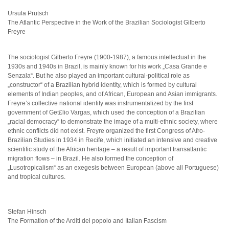
Ursula Prutsch
The Atlantic Perspective in the Work of the Brazilian Sociologist Gilberto
Freyre
The sociologist Gilberto Freyre (1900-1987), a famous intellectual in the
1930s and 1940s in Brazil, is mainly known for his work „Casa Grande e
Senzala“. But he also played an important cultural-political role as
„constructor“ of a Brazilian hybrid identity, which is formed by cultural
elements of Indian peoples, and of African, European and Asian immigrants.
Freyre’s collective national identity was instrumentalized by the first
government of Get£lio Vargas, which used the conception of a Brazilian
„racial democracy“ to demonstrate the image of a multi-ethnic society, where
ethnic conflicts did not exist. Freyre organized the first Congress of Afro-
Brazilian Studies in 1934 in Recife, which initiated an intensive and creative
scientific study of the African heritage – a result of important transatlantic
migration flows – in Brazil. He also formed the conception of
„Lusotropicalism“ as an exegesis between European (above all Portuguese)
and tropical cultures.
Stefan Hinsch
The Formation of the Arditi del popolo and Italian Fascism