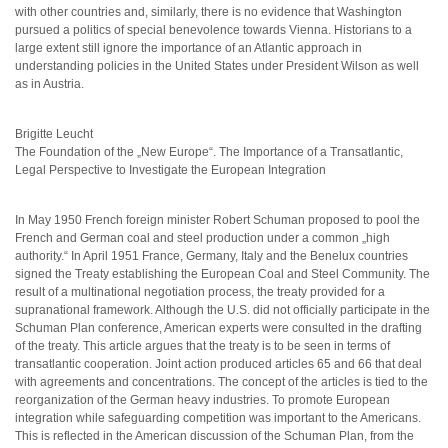
with other countries and, similarly, there is no evidence that Washington
pursued a politics of special benevolence towards Vienna. Historians to a
large extent still ignore the importance of an Atlantic approach in
understanding policies in the United States under President Wilson as well
as in Austria.
Brigitte Leucht
The Foundation of the „New Europe“. The Importance of a Transatlantic,
Legal Perspective to Investigate the European Integration
In May 1950 French foreign minister Robert Schuman proposed to pool the
French and German coal and steel production under a common „high
authority.“ In April 1951 France, Germany, Italy and the Benelux countries
signed the Treaty establishing the European Coal and Steel Community. The
result of a multinational negotiation process, the treaty provided for a
supranational framework. Although the U.S. did not officially participate in the
Schuman Plan conference, American experts were consulted in the drafting
of the treaty. This article argues that the treaty is to be seen in terms of
transatlantic cooperation. Joint action produced articles 65 and 66 that deal
with agreements and concentrations. The concept of the articles is tied to the
reorganization of the German heavy industries. To promote European
integration while safeguarding competition was important to the Americans.
This is reflected in the American discussion of the Schuman Plan, from the