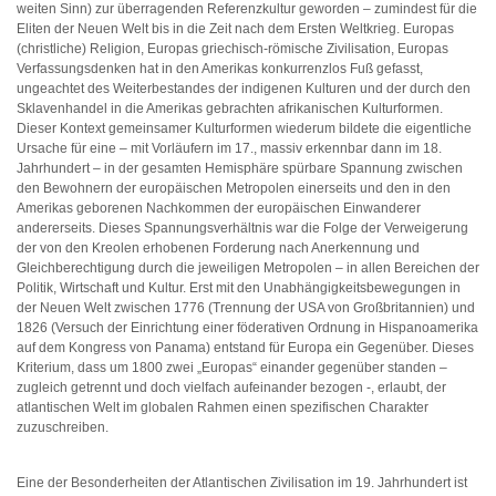
weiten Sinn) zur überragenden Referenzkultur geworden – zumindest für die
Eliten der Neuen Welt bis in die Zeit nach dem Ersten Weltkrieg. Europas
(christliche) Religion, Europas griechisch-römische Zivilisation, Europas
Verfassungsdenken hat in den Amerikas konkurrenzlos Fuß gefasst,
ungeachtet des Weiterbestandes der indigenen Kulturen und der durch den
Sklavenhandel in die Amerikas gebrachten afrikanischen Kulturformen.
Dieser Kontext gemeinsamer Kulturformen wiederum bildete die eigentliche
Ursache für eine – mit Vorläufern im 17., massiv erkennbar dann im 18.
Jahrhundert – in der gesamten Hemisphäre spürbare Spannung zwischen
den Bewohnern der europäischen Metropolen einerseits und den in den
Amerikas geborenen Nachkommen der europäischen Einwanderer
andererseits. Dieses Spannungsverhältnis war die Folge der Verweigerung
der von den Kreolen erhobenen Forderung nach Anerkennung und
Gleichberechtigung durch die jeweiligen Metropolen – in allen Bereichen der
Politik, Wirtschaft und Kultur. Erst mit den Unabhängigkeitsbewegungen in
der Neuen Welt zwischen 1776 (Trennung der USA von Großbritannien) und
1826 (Versuch der Einrichtung einer föderativen Ordnung in Hispanoamerika
auf dem Kongress von Panama) entstand für Europa ein Gegenüber. Dieses
Kriterium, dass um 1800 zwei „Europas“ einander gegenüber standen –
zugleich getrennt und doch vielfach aufeinander bezogen -, erlaubt, der
atlantischen Welt im globalen Rahmen einen spezifischen Charakter
zuzuschreiben.
Eine der Besonderheiten der Atlantischen Zivilisation im 19. Jahrhundert ist