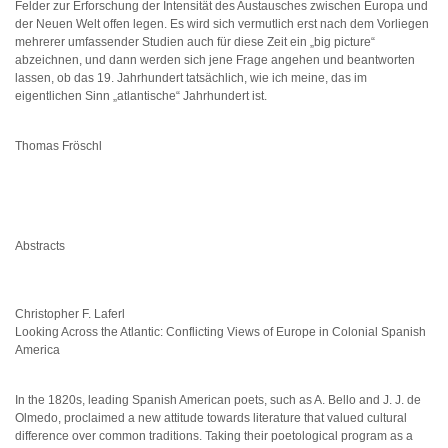
Felder zur Erforschung der Intensität des Austausches zwischen Europa und
der Neuen Welt offen legen. Es wird sich vermutlich erst nach dem Vorliegen
mehrerer umfassender Studien auch für diese Zeit ein „big picture“
abzeichnen, und dann werden sich jene Frage angehen und beantworten
lassen, ob das 19. Jahrhundert tatsächlich, wie ich meine, das im
eigentlichen Sinn „atlantische“ Jahrhundert ist.
Thomas Fröschl
Abstracts
Christopher F. Laferl
Looking Across the Atlantic: Conflicting Views of Europe in Colonial Spanish
America
In the 1820s, leading Spanish American poets, such as A. Bello and J. J. de
Olmedo, proclaimed a new attitude towards literature that valued cultural
difference over common traditions. Taking their poetological program as a