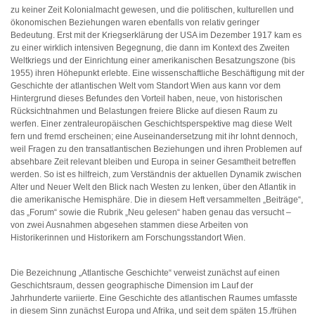
zu keiner Zeit Kolonialmacht gewesen, und die politischen, kulturellen und
ökonomischen Beziehungen waren ebenfalls von relativ geringer
Bedeutung. Erst mit der Kriegserklärung der USA im Dezember 1917 kam es
zu einer wirklich intensiven Begegnung, die dann im Kontext des Zweiten
Weltkriegs und der Einrichtung einer amerikanischen Besatzungszone (bis
1955) ihren Höhepunkt erlebte. Eine wissenschaftliche Beschäftigung mit der
Geschichte der atlantischen Welt vom Standort Wien aus kann vor dem
Hintergrund dieses Befundes den Vorteil haben, neue, von historischen
Rücksichtnahmen und Belastungen freiere Blicke auf diesen Raum zu
werfen. Einer zentraleuropäischen Geschichtsperspektive mag diese Welt
fern und fremd erscheinen; eine Auseinandersetzung mit ihr lohnt dennoch,
weil Fragen zu den transatlantischen Beziehungen und ihren Problemen auf
absehbare Zeit relevant bleiben und Europa in seiner Gesamtheit betreffen
werden. So ist es hilfreich, zum Verständnis der aktuellen Dynamik zwischen
Alter und Neuer Welt den Blick nach Westen zu lenken, über den Atlantik in
die amerikanische Hemisphäre. Die in diesem Heft versammelten „Beiträge“,
das „Forum“ sowie die Rubrik „Neu gelesen“ haben genau das versucht –
von zwei Ausnahmen abgesehen stammen diese Arbeiten von
Historikerinnen und Historikern am Forschungsstandort Wien.
Die Bezeichnung „Atlantische Geschichte“ verweist zunächst auf einen
Geschichtsraum, dessen geographische Dimension im Lauf der
Jahrhunderte variierte. Eine Geschichte des atlantischen Raumes umfasste
in diesem Sinn zunächst Europa und Afrika, und seit dem späten 15./frühen