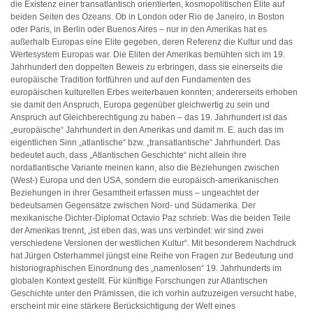
die Existenz einer transatlantisch orientierten, kosmopolitischen Elite auf
beiden Seiten des Ozeans. Ob in London oder Rio de Janeiro, in Boston
oder Paris, in Berlin oder Buenos Aires – nur in den Amerikas hat es
außerhalb Europas eine Elite gegeben, deren Referenz die Kultur und das
Wertesystem Europas war. Die Eliten der Amerikas bemühten sich im 19.
Jahrhundert den doppelten Beweis zu erbringen, dass sie einerseits die
europäische Tradition fortführen und auf den Fundamenten des
europäischen kulturellen Erbes weiterbauen konnten; andererseits erhoben
sie damit den Anspruch, Europa gegenüber gleichwertig zu sein und
Anspruch auf Gleichberechtigung zu haben – das 19. Jahrhundert ist das
„europäische“ Jahrhundert in den Amerikas und damit m. E. auch das im
eigentlichen Sinn „atlantische“ bzw. „transatlantische“ Jahrhundert. Das
bedeutet auch, dass „Atlantischen Geschichte“ nicht allein ihre
nordatlantische Variante meinen kann, also die Beziehungen zwischen
(West-) Europa und den USA, sondern die europäisch-amerikanischen
Beziehungen in ihrer Gesamtheit erfassen muss – ungeachtet der
bedeutsamen Gegensätze zwischen Nord- und Südamerika. Der
mexikanische Dichter-Diplomat Octavio Paz schrieb: Was die beiden Teile
der Amerikas trennt, „ist eben das, was uns verbindet: wir sind zwei
verschiedene Versionen der westlichen Kultur“. Mit besonderem Nachdruck
hat Jürgen Osterhammel jüngst eine Reihe von Fragen zur Bedeutung und
historiographischen Einordnung des „namenlosen“ 19. Jahrhunderts im
globalen Kontext gestellt. Für künftige Forschungen zur Atlantischen
Geschichte unter den Prämissen, die ich vorhin aufzuzeigen versucht habe,
erscheint mir eine stärkere Berücksichtigung der Welt eines