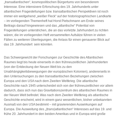
„transatlantischen“, kosmopolitischen Bürgertums von besonderem
Interesse. Eine intensivere Erforschung des 19. Jahrhunderts unter
atlantischen Fragestellungen bzw. transatlantischen Perspektiven ist noch
immer ein weitgehend „weißer Fleck“ auf der historiographischen Landkarte
– im vorliegenden Themenheft hat Horst Pietschmann am Ende seines
Beitrags darauf hingewiesen und das „atlantische“ Potential von
Fragestellungen unterstrichen, die an das vorletzte Jahrhundert zu richten
wären; die im vorliegenden Heft versammelten Aufsätze führen in vielen
Fällen zu weiteren Überlegungen, die Anlass für einen genauerer Blick auf
das 19. Jahrhundert sein könnten.
Das Schwergewicht der Forschungen zur Geschichte des Atlantischen
Raumes liegt bis heute einerseits in den frühneuzeitlichen Jahrhunderten
(von der Entdeckung der Neuen Welt bis zu den
Unabhängigkeitsbewegungen der europäischen Kolonien), andererseits in
den Untersuchungen zu den transatlantischen Beziehungen zwischen
Europa und den USA nach dem Zweiten Weltkrieg. Die atlantische
Geschichte nach 1945 unterscheidet sich von der frühneuzeitlichen vor allem
dadurch, dass sich nun das Gravitationszentrum des atlantischen Raumes in
der Neuen Welt befindet. Was nach dem Zweiten Weltkrieg als atlantische
Geschichte erscheint, wird in einem ganz wesentlichen, bisher unbekannten
Ausmaß von den USA bestimmt – mit gravierenden Auswirkungen auf
Europa. Die Ausweitung des „(trans)atlantischen“ Interesses auf das 19. und
frühe 20. Jahrhundert in den beiden Amerikas und in Europa wird große