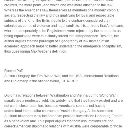
colonies answering the question which part of the empire was the more
civilized, the more polite, and which one was more attached to the law.
Whereas the Americans saw themselves as members of a modern colonial
society, respecting the law and thus qualifying for loyal and respectable
subjects of the King, the British, quite to the contrary, considered their
colonies as zones of violence and legal conflicts. It is an irony that Americans,
who tried desperately to be Englishmen, were rejected by the metropolis as
being equals and were thus finally forced into independence. Besides, the
author argues that the paradigm of a geography of law instead of an
economic approach helps to better understand the emergence of capitalism,
thus questioning Max Weber’s definition.
Roman Puff
Austria-Hungary, the First World War, and the USA. International Relations
and Diplomacy in the Atlantic World, 1914-1917
Diplomatic relations between Washington and Vienna during World War I
usually are a neglected field. It is widely held that they hardly existed and are
not worth closer attention, because America is seen as not having
understood the peculiar character of Austria-Hungary. At the same time
Austrian historians view the American position towards the Habsburg Empire
as a benevolent one. This paper argues that both assumptions are not
correct: American diplomatic relations with Austria were comparable to those