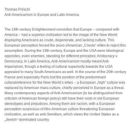
Thomas Fröschl
Anti-Americanism in Europe and Latin America
The 18th century Enlightenment conviction that Europe – compared with
America – had a superior civilization led to the image of the New World
displaying Americans as crude, degenerate, and lacking culture. This
European perception forced the (euro-)American „Creole“ elites to reject this
assumption. During the 19th century, Europe and the USA were ideological
opposites, even enemies, standing for different principles: Aristocracy v.
Democracy. In Latin America, Anti-Americanism mostly meant Anti-
Imperialism, though a feeling of cultural superiority towards the USA
appealed to many South Americans as well. In the course of the 20th century
France and especially Paris lost the position of the predominant
culturalreference for the New World’s elites – a European „high“ culture was
replaced by American mass culture, chiefly perceived in Europe as a threat.
Many contemporary aspects of Anti-Americanism (to be distinguished from
criticism of American foreign policy) still have their roots in old European
stereotypes and prejudices. Among them are racism, with a European
perception suspicious of Afro-American culture threatening European
civilization, as well as anti-Semitism, which views the United States as a
„Jewish“-dominated country.